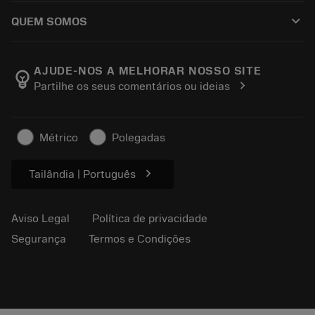
Como comprar
Guias e tutoriais
Tailor Made
keyboard_arrow_down
QUEM SOMOS
Pedido
Calculadoras e aplicativos
Sobre a Sandvik Coromant
Voltar
Catálogos e manuais
Manufacturing Wellness
Rastreie seu pedido
AJUDE-NOS A MELHORAR NOSSO SITE
emoji_objects
chevron_right
Partilhe os seus comentários ou ideias
Carreira
Faça uma cotação
Negócios sustentáveis
Artigos
Métrico
Polegadas
Para a prensa
chevron_right
Tailândia | Português
Aviso Legal
Política de privacidade
Segurança
Termos e Condições