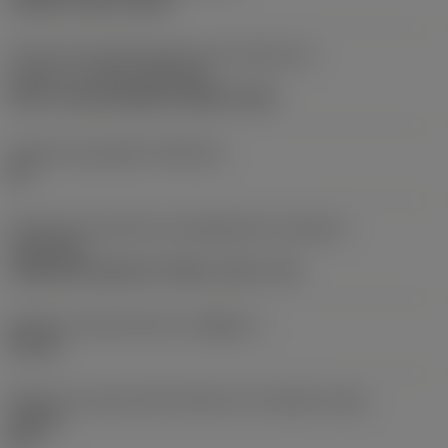
clamp on top of insert
Parte2 dos identificadores da interface da
pastilha
(CUTINT_MASTER)
Q-Cut -size 60 (N151.3-800-60-4G)
Assento da pastilha
(SSC_M)
60
Direção da interface de adaptação da máquina
(ADINTMS)
Cylindrical shank w/ 3 flats -inch: 1 1/2
Diâmetro mínimo do furo
(DMIN_1)
50 mm
Ângulo do corpo da ferramenta em relação à peça
(BAWS)
90 °