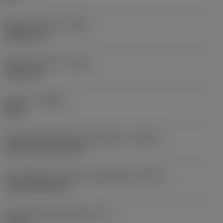
Balanço mínimo
(OHN)
38,862 mm
Balanço máximo
(OHX)
152,4 mm
Sentido
(HAND)
Right
Código de entrada de refrigeração
(CNSC)
axial concentric entry
Tipo código de saída de refrigeração
(CXSC)
axial inclined exit
Pressão de refrigeração
(CP)