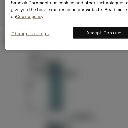
ANSI: RAG151.32-
Sandvik Coromant use cookies and other technologies t
Representação
D24-60
genérica
give you the best experience on our website. Read more
on
Cookie policy
Accept Cookies
Change settings
Ilustrações técnicas