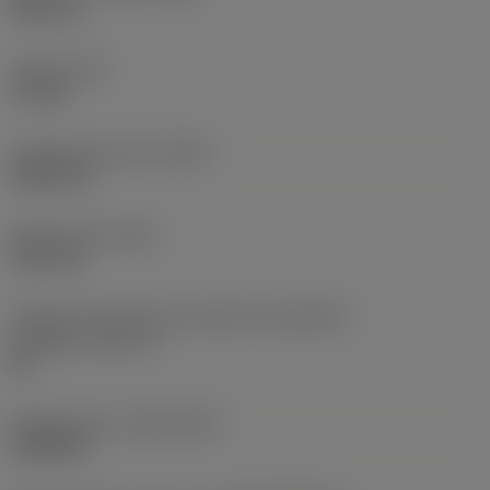
38,1 mm
Torque
(TQ)
3,7 Nm
Comprimento total
(OAL)
304,8 mm
Peso do item
(WT)
2,557 kg
Código do tamanho do assento da pastilha -
polegada
(SSC_N)
60
Release date
(ValFrom20)
16/08/93