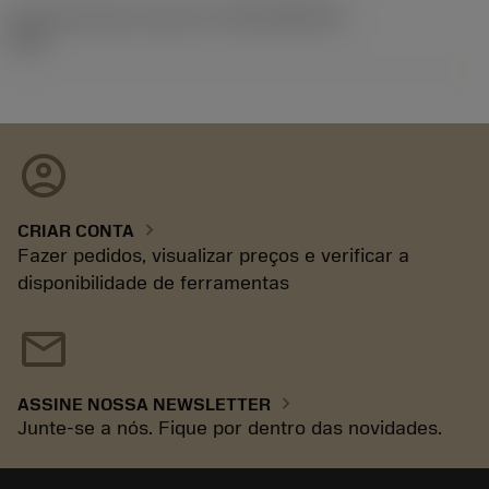
ID de liberação do pacote
(RELEASEPACK)
93.3
account_circle
chevron_right
CRIAR CONTA
Fazer pedidos, visualizar preços e verificar a
disponibilidade de ferramentas
mail
chevron_right
ASSINE NOSSA NEWSLETTER
Junte-se a nós. Fique por dentro das novidades.