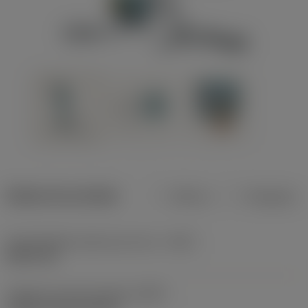
Dados do produto
Métrico
Polegadas
Profundidade máxima de corte
(CDX)
8,001 mm
Código do tipo de fixação
(MTP)