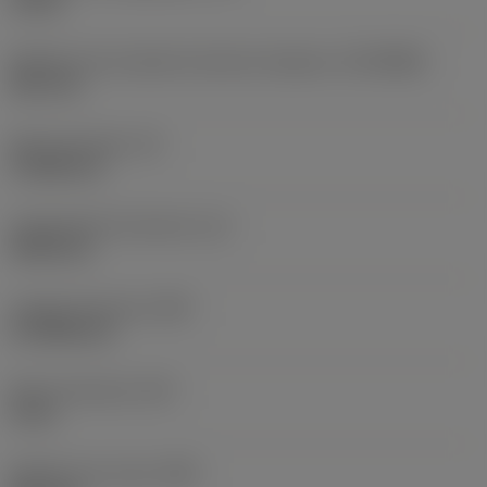
10 bar
Diâmetro de conexão do lado da máquina
(DCONMS)
38,1 mm
Altura da haste
(H)
37,084 mm
Comprimento funcional
(LF)
304,8 mm
Largura funcional
(WF)
27,9908 mm
Altura funcional
(HF)
0 mm
Diâmetro do corpo
(BD)