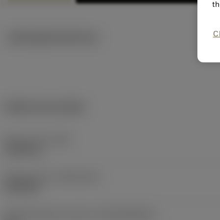
th
C
Ilustrações técnicas
Dados do produto
Peso do item
(WT)
0,0056 kg
Release date
(ValFrom20)
25/02/85
ID de liberação do pacote
(RELEASEPACK)