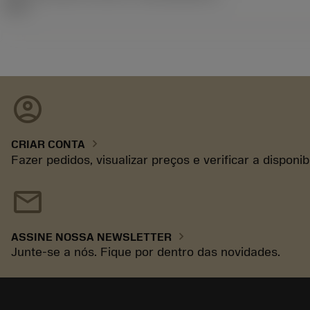
85.1
account_circle
chevron_right
CRIAR CONTA
Fazer pedidos, visualizar preços e verificar a disponi
mail
chevron_right
ASSINE NOSSA NEWSLETTER
Junte-se a nós. Fique por dentro das novidades.