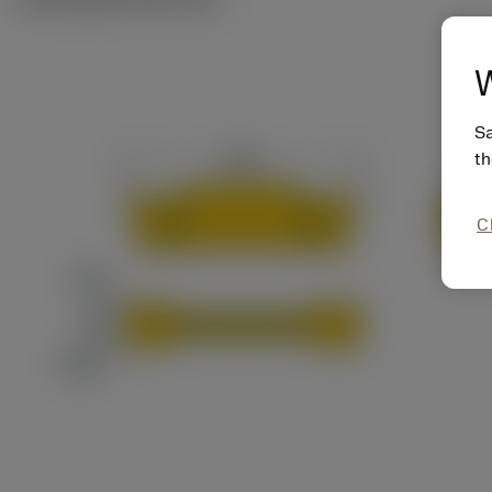
W
Sa
th
C