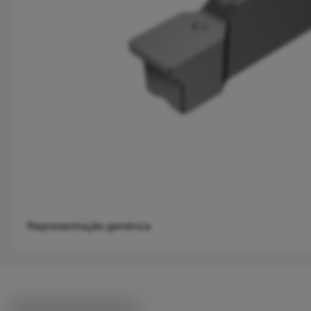
Representação genérica
Ilustrações técnicas