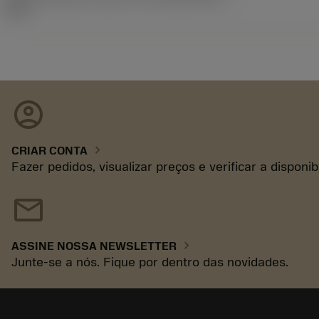
05.1
account_circle
chevron_right
CRIAR CONTA
Fazer pedidos, visualizar preços e verificar a disponi
mail
chevron_right
ASSINE NOSSA NEWSLETTER
Junte-se a nós. Fique por dentro das novidades.