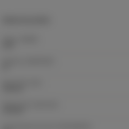
Dados do produto
Classe
(GRADE)
H10F
Substrato
(SUBSTRATE)
HF
Peso do item
(WT)
0,0412 lb
Release date
(ValFrom20)
31/01/05
ID de liberação do pacote
(RELEASEPACK)