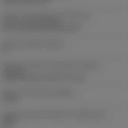
clamp on top of insert
Parte2 dos identificadores da interface da
pastilha
(CUTINT_MASTER)
Q-Cut -size 60 (N151.3-800-60-4G)
Assento da pastilha
(SSC_M)
60
Direção da interface de adaptação da máquina
(ADINTMS)
Cylindrical shank w/ 3 flats -inch: 1 1/2
Diâmetro mínimo do furo
(DMIN_1)
50 mm
Ângulo do corpo da ferramenta em relação à peça
(BAWS)
90 °