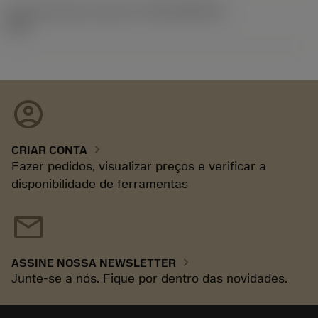
ID de liberação do pacote
(RELEASEPACK)
93.3
account_circle
chevron_right
CRIAR CONTA
Fazer pedidos, visualizar preços e verificar a
disponibilidade de ferramentas
mail
chevron_right
ASSINE NOSSA NEWSLETTER
Junte-se a nós. Fique por dentro das novidades.