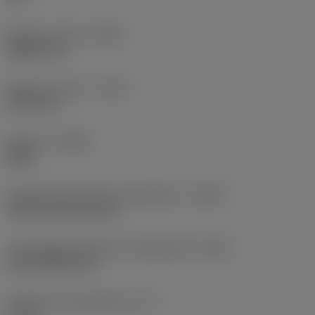
Balanço mínimo
(OHN)
38,862 mm
Balanço máximo
(OHX)
152,4 mm
Sentido
(HAND)
Right
Código de entrada de refrigeração
(CNSC)
axial concentric entry
Tipo código de saída de refrigeração
(CXSC)
axial inclined exit
Pressão de refrigeração
(CP)