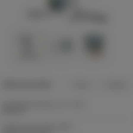
Dados do produto
Métrico
Polegadas
Profundidade máxima de corte
(CDX)
8,001 mm
Código do tipo de fixação
(MTP)