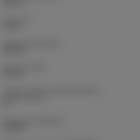
38,1 mm
Torque
(TQ)
3,7 Nm
Comprimento total
(OAL)
304,8 mm
Peso do item
(WT)
2,557 kg
Código do tamanho do assento da pastilha -
polegada
(SSC_N)
60
Release date
(ValFrom20)
16/08/93