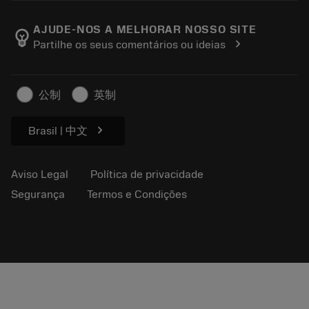
Carreira
Retorno
Eventos e treinamento
Sobre a Sandvik Coromant
Rastreie seu pedido
Tool ID
AJUDE-NOS A MELHORAR NOSSO SITE
emoji_objects
chevron_right
Partilhe os seus comentários ou ideias
Encontre-nos
FAQ
Para a imprensa
Contato
Informações de segurança
公制
英制
Sustentabilidade
chevron_right
Brasil | 中文
Aviso Legal
Política de privacidade
Segurança
Termos e Condições