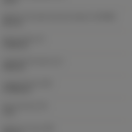
10 bar
Diâmetro de conexão do lado da máquina
(DCONMS)
38,1 mm
Altura da haste
(H)
37,084 mm
Comprimento funcional
(LF)
304,8 mm
Largura funcional
(WF)
27,9908 mm
Altura funcional
(HF)
0 mm
Diâmetro do corpo
(BD)