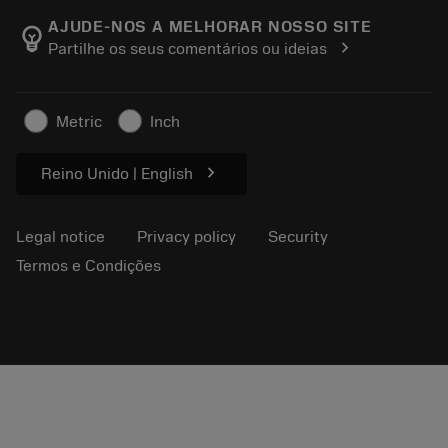
About Sandvik Coromant
Track your order
Tool ID
AJUDE-NOS A MELHORAR NOSSO SITE
emoji_objects
chevron_right
Partilhe os seus comentários ou ideias
Find Us
FAQ
For press
Contact us
Safety information
Metric
Inch
Sustainability
chevron_right
Reino Unido | English
Legal notice
Privacy policy
Security
Termos e Condições