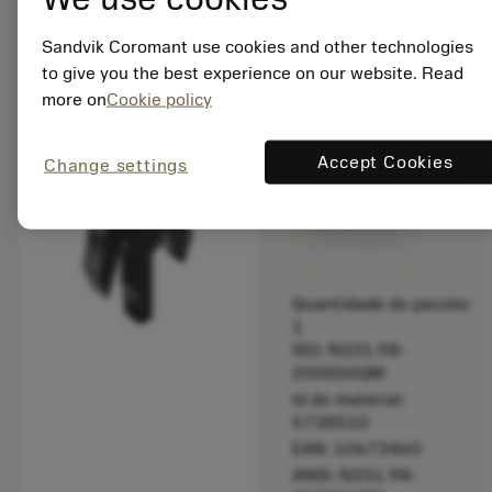
faceamento
Sandvik Coromant use cookies and other technologies
bookmark
Salvar para lista
to give you the best experience on our website. Read
more on
Cookie policy
balance
Comparar produt
Accept Cookies
Change settings
Disponível em
uma semana
Quantidade do pacote:
1
ISO: N331.98-
200S50QM
Id do material:
5738510
EAN: 10673460
ANSI: N331.98-