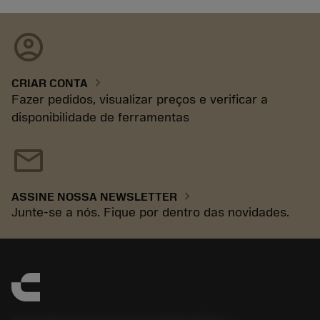
account_circle
chevron_right
CRIAR CONTA
Fazer pedidos, visualizar preços e verificar a
disponibilidade de ferramentas
mail
chevron_right
ASSINE NOSSA NEWSLETTER
Junte-se a nós. Fique por dentro das novidades.