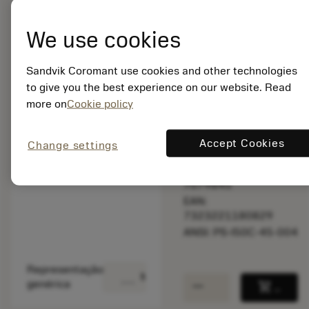
We use cookies
Disponível em
uma semana
Sandvik Coromant use cookies and other technologies
to give you the best experience on our website. Read
more on
Cookie policy
Quantidade do pacote:
1
ISO: PS-I50C-45-004
Accept Cookies
Change settings
Id do material:
7079845
EAN:
7323221180829
ANSI: PS-I50C-45-004
Representação
deployed_code
Mostrar modelo 3D
remove
add
genérica
shopping_cart
Adicio