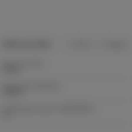
Dados do produto
Métrico
Polegadas
Peso do item
(WT)
0,15 kg
Release date
(ValFrom20)
19/02/17
ID de liberação do pacote
(RELEASEPACK)
17.1