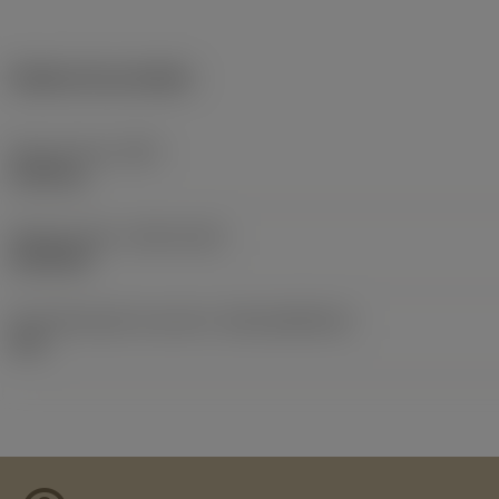
Dados do produto
Peso do item
(WT)
0,032 kg
Release date
(ValFrom20)
25/02/08
ID de liberação do pacote
(RELEASEPACK)
06.2