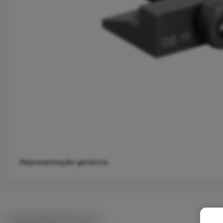
Representação genérica
Ilustrações técnicas