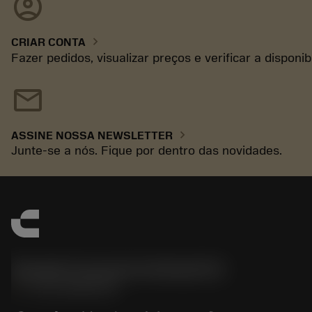
account_circle
chevron_right
CRIAR CONTA
Fazer pedidos, visualizar preços e verificar a disponi
mail
chevron_right
ASSINE NOSSA NEWSLETTER
Junte-se a nós. Fique por dentro das novidades.
Sandvik Coromant do Brasil S.A
phone
+551146803536