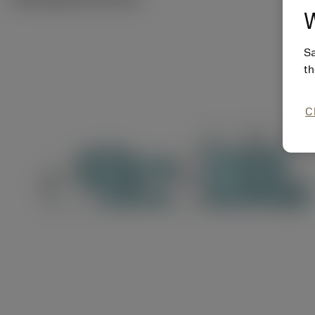
W
Sa
th
C