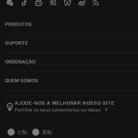
PRODUTOS
All tools
SUPORTE
All software
Reciclagem
Customer service
ORDENAÇÃO
Recondicionamento
Distributors and specialists
Tailor Made
Guides and tutorials
How to buy
QUEM SOMOS
Calculators and apps
Order
Catalogues and handbooks
Return
About Sandvik Coromant
Track your order
Manufacturing wellness
AJUDE-NOS A MELHORAR NOSSO SITE
emoji_objects
chevron_right
Partilhe os seus comentários ou ideias
Make a quotation
Career
Sustainable business
Artigos
公制
英制
For press