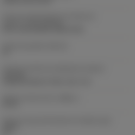
clamp on top of insert
Parte2 dos identificadores da interface da
pastilha
(CUTINT_MASTER)
Q-Cut -size 60 (N151.3-800-60-4G)
Assento da pastilha
(SSC_M)
60
Direção da interface de adaptação da máquina
(ADINTMS)
Cylindrical shank w/ 3 flats -inch: 1 1/2
Diâmetro mínimo do furo
(DMIN_1)
50 mm
Ângulo do corpo da ferramenta em relação à peça
(BAWS)
90 °