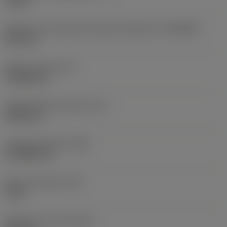
10 bar
Diâmetro de conexão do lado da máquina
(DCONMS)
38,1 mm
Altura da haste
(H)
37,084 mm
Comprimento funcional
(LF)
304,8 mm
Largura funcional
(WF)
27,9908 mm
Altura funcional
(HF)
0 mm
Diâmetro do corpo
(BD)