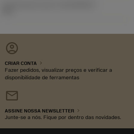
ID de liberação do pacote
(RELEASEPACK)
93.3
account_circle
chevron_right
CRIAR CONTA
Fazer pedidos, visualizar preços e verificar a
disponibilidade de ferramentas
mail
chevron_right
ASSINE NOSSA NEWSLETTER
Junte-se a nós. Fique por dentro das novidades.