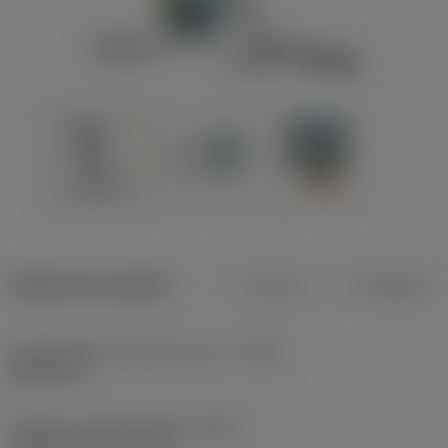
Dados do produto
Métrico
Polegadas
Profundidade máxima de corte
(CDX)
8,001 mm
Código do tipo de fixação
(MTP)