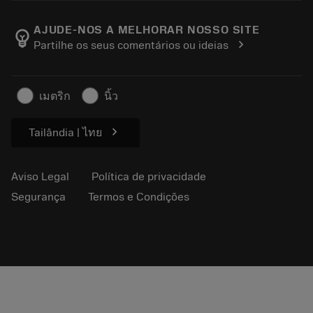
Carreira
Retorno
Eventos e treinamento
Sobre a Sandvik Coromant
Rastreie seu pedido
Tool ID
AJUDE-NOS A MELHORAR NOSSO SITE
emoji_objects
chevron_right
Partilhe os seus comentários ou ideias
Encontre-nos
FAQ
Para a imprensa
Contato
Informações de segurança
เมตริก
นิ้ว
Sustentabilidade
chevron_right
Tailândia | ไทย
Aviso Legal
Política de privacidade
Segurança
Termos e Condições