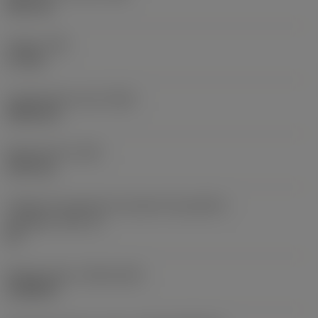
38,1 mm
Torque
(TQ)
3,7 Nm
Comprimento total
(OAL)
304,8 mm
Peso do item
(WT)
2,557 kg
Código do tamanho do assento da pastilha -
polegada
(SSC_N)
60
Release date
(ValFrom20)
16/08/93