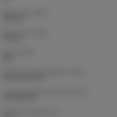
Balanço mínimo
(OHN)
38,862 mm
Balanço máximo
(OHX)
152,4 mm
Sentido
(HAND)
Right
Código de entrada de refrigeração
(CNSC)
axial concentric entry
Tipo código de saída de refrigeração
(CXSC)
axial inclined exit
Pressão de refrigeração
(CP)