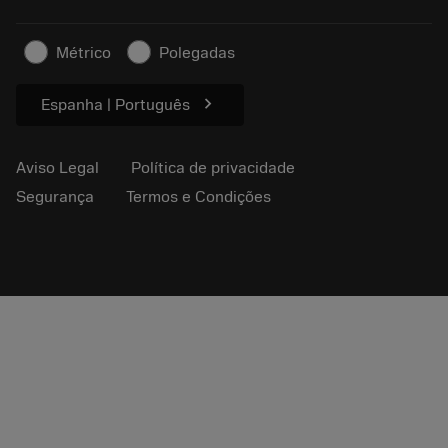
Para a imprensa
Contato
Informações de segurança
Métrico
Polegadas
Sustentabilidade
chevron_right
Espanha | Português
Aviso Legal
Política de privacidade
Segurança
Termos e Condições