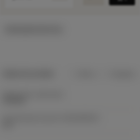
Ilustrações técnicas
Dados do produto
Métrico
Polegadas
Release date
(ValFrom20)
09/09/85
ID de liberação do pacote
(RELEASEPACK)
60.1