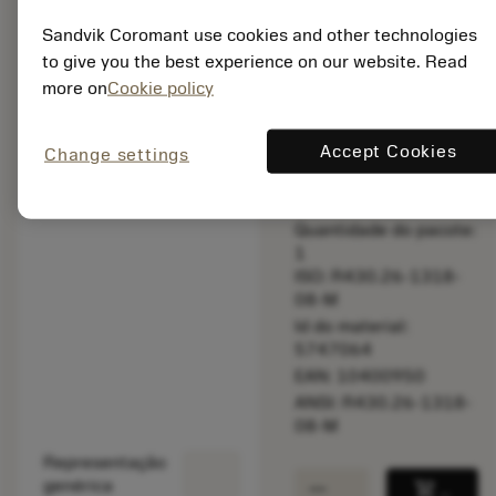
balance
Comparar produt
Sandvik Coromant use cookies and other technologies
to give you the best experience on our website. Read
more on
Cookie policy
Preço da lista:
205.00 EUR
Accept Cookies
Disponível
Change settings
Quantidade do pacote:
1
ISO: R430.26-1318-
08-M
Id do material:
5747064
EAN: 10400950
ANSI: R430.26-1318-
08-M
Representação
remove
add
genérica
shopping_cart
Adicio