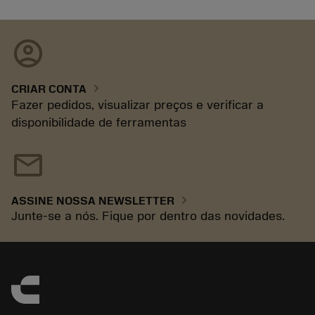
account_circle
chevron_right
CRIAR CONTA
Fazer pedidos, visualizar preços e verificar a
disponibilidade de ferramentas
mail
chevron_right
ASSINE NOSSA NEWSLETTER
Junte-se a nós. Fique por dentro das novidades.