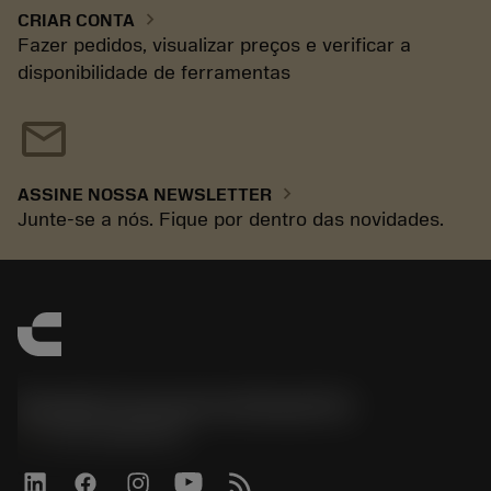
chevron_right
CRIAR CONTA
Fazer pedidos, visualizar preços e verificar a
disponibilidade de ferramentas
mail
chevron_right
ASSINE NOSSA NEWSLETTER
Junte-se a nós. Fique por dentro das novidades.
Sandvik Coromant do Brasil S.A
phone
+551146803536