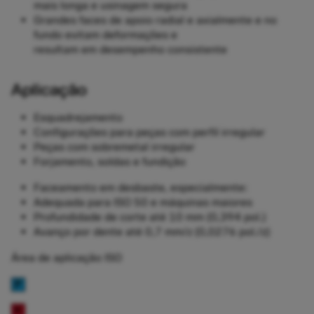
mais longa e usinagem segura
Grandes faces de apoio radial e axialmente e no
fundo evitam deformações e
resultam em desempenho consistente
Aplicação
Esquadrejamento
Configurações para peças com perfil irregular
Peças com sobremetal irregular
Forjamento, soldas e fundição
Faceamento em desbaste, especialmente:
Adequada para ISO 50 e máquinas maiores
Profundidade de corte até 10 mm (0,394 pol.)
Avanço por dente até 0,7 mm/z (0,0276 pol./z)
Área de aplicação ISO