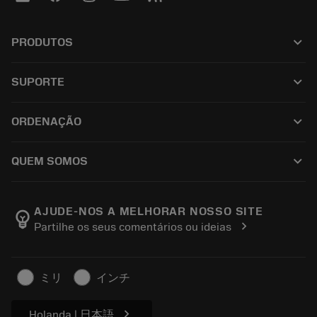
keyboard_arrow_down
PRODUTOS
Todas las herramientas
keyboard_arrow_down
SUPORTE
Todo el software
Servicio de atención al cliente
Reciclaje
keyboard_arrow_down
ORDENAÇÃO
Distribuidores y especialistas
Reacondicionamiento
Cómo comprar
Guías y tutoriales
Tailor Made
keyboard_arrow_down
QUEM SOMOS
Orden
Calculadoras y apps
Acerca de Sandvik Coromant
Volver
Catálogos y manuales
Manufacturing wellness
Rastrear su pedido
AJUDE-NOS A MELHORAR NOSSO SITE
emoji_objects
chevron_right
Partilhe os seus comentários ou ideias
Carrera
Solicitar un presupuesto
Negocio sostenible
Artículos
ミリ
インチ
Para prensas
chevron_right
Holanda | 日本語