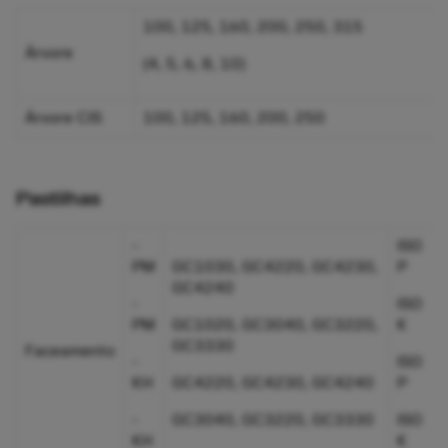
100, 125, 160, 200, 250, 315
Árvore
(4, 5, 6, 8, 10)
Árvore CIS
100, 125, 160, 200, 250
Pastilhas
-
ISO
PM
GC1030, GC4220, GC4230,
P
GC4240
-
ISO
PM
GC1020, GC3040, GC3220,
K
GC3330
Faceamento
-
ISO
KH
GC4220, GC4230, GC4240
P
-
GC3040, GC3220, GC3330
ISO
KH
K