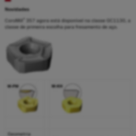
Novidades
®
CoroMill
357 agora está disponível na classe GC1130, a
classe de primeira escolha para fresamento de aço.
Geometria