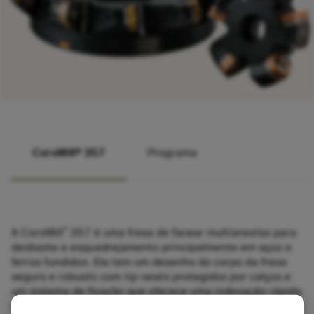
CoroMill® 357
Programa
®
A CoroMill
357 é uma fresa de facear multiarestas para
desbaste e esquadrejamento principalmente em aços e
ferros fundidos. Ela tem um desenho do corpo da fresa
seguro e robusto com tip-seats protegidos por calços e
um sistema de fixação que oferece uma indexação rápida
e fácil da pastilha.