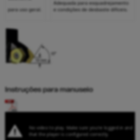
Adequada para esquadrejamento
para uso geral.
e condições de desbaste difíceis.
Instruções para manuseio