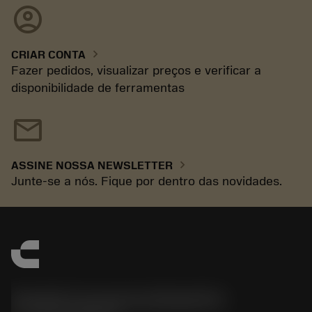
account_circle
chevron_right
CRIAR CONTA
Fazer pedidos, visualizar preços e verificar a
disponibilidade de ferramentas
mail
chevron_right
ASSINE NOSSA NEWSLETTER
Junte-se a nós. Fique por dentro das novidades.
Sandvik Coromant do Brasil S.A