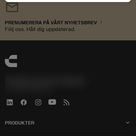
mail
chevron_right
PRENUMERERA PÅ VÅRT NYHETSBREV
Följ oss. Håll dig uppdaterad.
Sandvik Coromant Sweden
phone
+46 8 793 05 70
keyboard_arrow_down
PRODUKTER
Alla verktyg