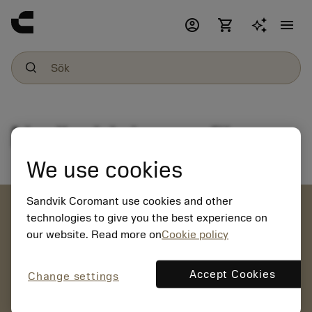
account_circle
shopping_cart
menu
Nedladdning av filer
We use cookies
Sandvik Coromant use cookies and other
account_circle
technologies to give you the best experience on
our website. Read more on
Cookie policy
chevron_right
SKAPA KONTO
Beställ, se priser och kontrollera
Accept Cookies
Change settings
verktygstillgänglighet