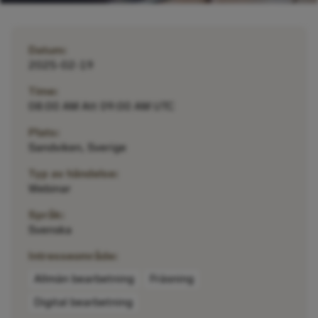
Datum:
2025-02-19
Time:
08:00 AM Att 09:00 AM UTC
Plats:
Sandviken, Sverige
Typ av händelse:
Webinar
Språk:
Svenska
Intresseområde:
Allmän bearbetning
Fräsning
Digital bearbetning