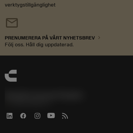
verktygstillgänglighet
mail
chevron_right
PRENUMERERA PÅ VÅRT NYHETSBREV
Följ oss. Håll dig uppdaterad.
Sandvik Coromant Sweden
phone
+46 8 793 05 70