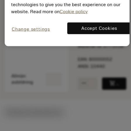
technologies to give you the best experience on our
website. Read more on
Cookie policy
På lager
Accept Cookies
Change settings
Paketkvantitet: 1
ISO: 10440
Material-id: 5771038
EAN: 80000052
ANSI: 10440
Allmän
remove
add
avbildning
shopping_cart
Lägg ti
Tekniska illustrationer