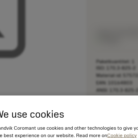
Listpris:
331.00 S
På lager
Paketkvantitet: 1
ISO: 170.3-825-2
Material-id: 5757
EAN: 10164803
ANSI: 170.3-825-
remove
e use cookies
ndvik Coromant use cookies and other technologies to give y
e best experience on our website. Read more on
Cookie policy