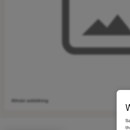
Allmän avbildning
W
Sa
th