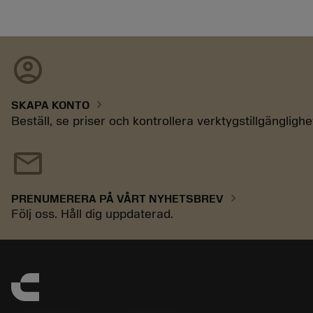
account_circle
chevron_right
SKAPA KONTO
Beställ, se priser och kontrollera verktygstillgänglighe
mail
chevron_right
PRENUMERERA PÅ VÅRT NYHETSBREV
Följ oss. Håll dig uppdaterad.