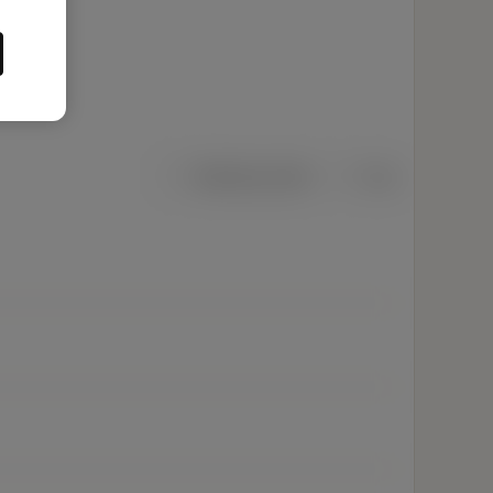
Metriska mått
Tum