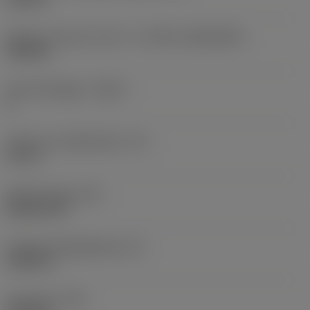
Skärets storlek och form
(CUTINT_SIZESHAPE)
CN1906
Antal skäreggar
(CEDC)
2
Inskriven cirkeldiameter
(IC)
0,75 in
Skärformskod
(SC)
Rhombic 80
Faktisk skäreggslängd
(LE)
0,6986 in
Hörnradie
(RE)