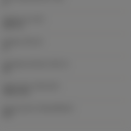
0 °
Objektets vikt
(WT)
0,0577 lb
Skärläge
(SSC_M)
19
Skärlägesstorlekskod
(SSC_N)
3/4
Release date
(ValFrom20)
1992-11-02
Release pack-ID
(RELEASEPACK)
92.3