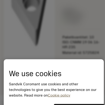
Listpris:
349.00 SEK
På lager
Paketkvantitet: 10
ISO: CNMM 19 06 16-
HR 235
Material-id: 5725824
EAN: 10621144
ANSI: 170.3-853
We use cookies
Allmän
deployed_code
Visa 3D-modell
remove
add
avbildning
shopping_cart
Lägg ti
Sandvik Coromant use cookies and other
technologies to give you the best experience on our
website. Read more on
Cookie policy