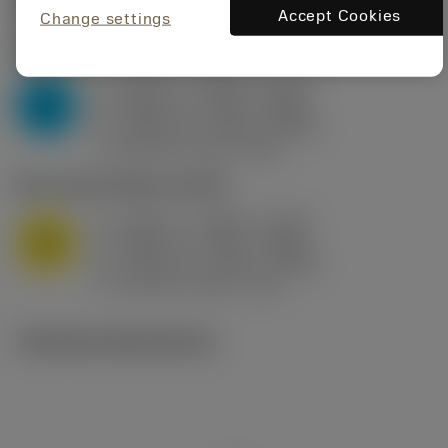
Startvärden
(KAPR
95 deg
)
Accept Cookies
Change settings
P2.1.Z.AN
,
Hårdhet: 175 HB
a
0.394 in (0.094 - 0.512)
p
P
f
0.032 in/r (0.02 - 0.043)
n
h
0.032 in/r (0.02 - 0.043)
ex
v
250 sfm (315 - 205)
c
M1.0.Z.AQ
,
Hårdhet: 200 HB
a
0.394 in (0.094 - 0.512)
p
M
f
0.032 in/r (0.02 - 0.043)
n
h
0.032 in/r (0.02 - 0.043)
ex
v
215 sfm (295 - 170)
c
Tekniska illustrationer