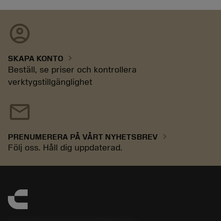
account_circle
chevron_right
SKAPA KONTO
Beställ, se priser och kontrollera
verktygstillgänglighet
mail
chevron_right
PRENUMERERA PÅ VÅRT NYHETSBREV
Följ oss. Håll dig uppdaterad.