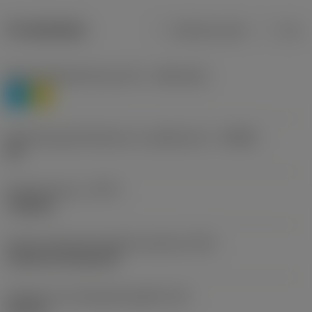
Produktdata
Metriska mått
Tum
Materialklassificering nivå 1
(TMC1ISO)
P
M
Beteckning på tillverkare av spånbrytare
(CBMD)
HR
Operationstyp
(CTPT)
roughing
Kod för skärmonteringsstil (metrisk)
(IFS)
Cylindrical fixing hole
Diameter hos fastspänningshål
(D1)
0,312 in