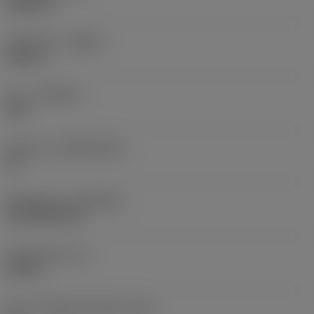
0,0625 in
Utförande
(HAND)
Neutral
Sort
(GRADE)
235
Substrat
(SUBSTRATE)
HC
Beläggning
(COATING)
CVD TiCN+TiN
Skärtjocklek
(S)
0,25 in
Större släppningsvinkel
(AN)