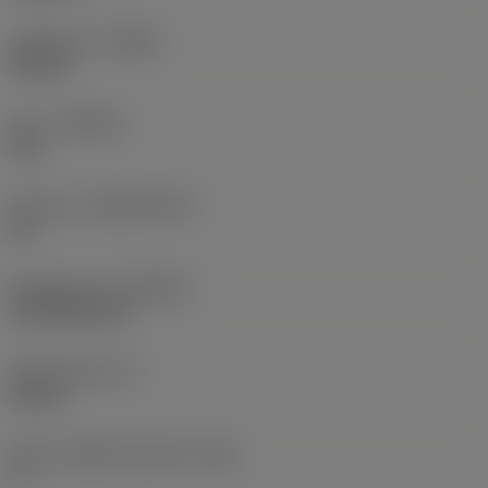
Utförande
(HAND)
Neutral
Sort
(GRADE)
235
Substrat
(SUBSTRATE)
HC
Beläggning
(COATING)
CVD TiCN+TiN
Skärtjocklek
(S)
0,25 in
Större släppningsvinkel
(AN)
0 °