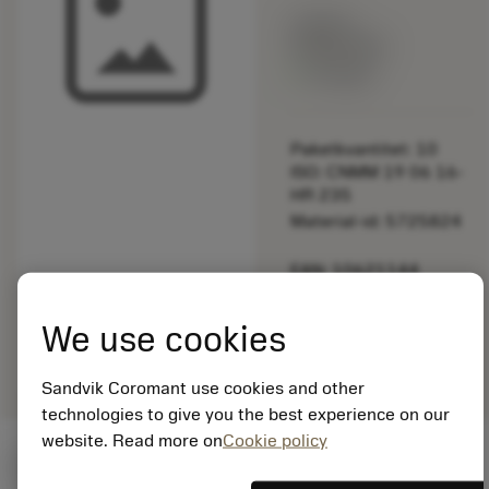
Listpris:
349.00 SEK
På lager
Paketkvantitet: 10
ISO: CNMM 19 06 16-
HR 235
Material-id: 5725824
EAN: 10621144
ANSI: 170.5-848
We use cookies
Allmän
deployed_code
Visa 3D-modell
remove
add
avbildning
shopping_cart
Lägg ti
Sandvik Coromant use cookies and other
technologies to give you the best experience on our
website. Read more on
Cookie policy
Startvärden
(KAPR
95 deg
)