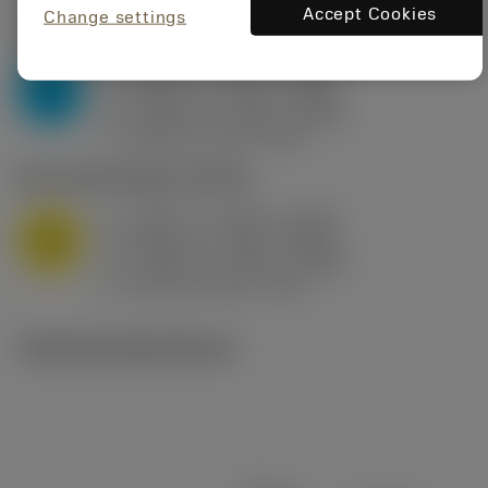
Accept Cookies
Change settings
P2.1.Z.AN
,
Hårdhet: 175 HB
a
0.394 in (0.094 - 0.512)
p
P
f
0.032 in/r (0.02 - 0.043)
n
h
0.032 in/r (0.02 - 0.043)
ex
v
250 sfm (315 - 205)
c
M1.0.Z.AQ
,
Hårdhet: 200 HB
a
0.394 in (0.094 - 0.512)
p
M
f
0.032 in/r (0.02 - 0.043)
n
h
0.032 in/r (0.02 - 0.043)
ex
v
215 sfm (295 - 170)
c
Tekniska illustrationer