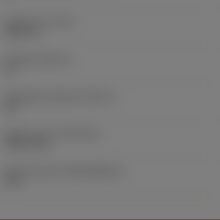
Objektets vikt
(WT)
0,0577 lb
Skärläge
(SSC_M)
19
Skärlägesstorlekskod
(SSC_N)
3/4
Release date
(ValFrom20)
1992-11-02
Release pack-ID
(RELEASEPACK)
92.3