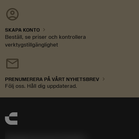
account_circle
chevron_right
SKAPA KONTO
Beställ, se priser och kontrollera
verktygstillgänglighet
mail
chevron_right
PRENUMERERA PÅ VÅRT NYHETSBREV
Följ oss. Håll dig uppdaterad.