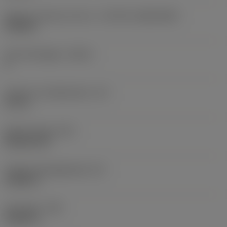
Skärets storlek och form
(CUTINT_SIZESHAPE)
CN1906
Antal skäreggar
(CEDC)
2
Inskriven cirkeldiameter
(IC)
0,75 in
Skärformskod
(SC)
Rhombic 80
Faktisk skäreggslängd
(LE)
0,6986 in
Hörnradie
(RE)
0,0625 in