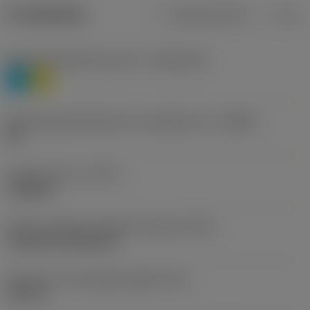
Produktdata
Metriska mått
Tum
Materialklassificering nivå 1
(TMC1ISO)
P
M
Beteckning på tillverkare av spånbrytare
(CBMD)
HR
Operationstyp
(CTPT)
roughing
Kod för skärmonteringsstil (metrisk)
(IFS)
Cylindrical fixing hole
Diameter hos fastspänningshål
(D1)
0,312 in