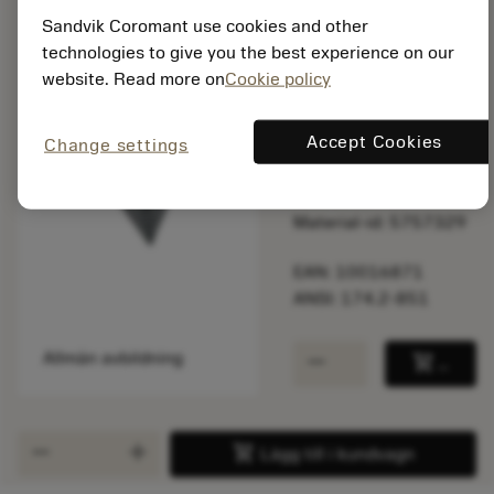
Sandvik Coromant use cookies and other
Listpris:
technologies to give you the best experience on our
126.00 PLN
website. Read more on
Cookie policy
På lager
Accept Cookies
Change settings
Paketkvantitet: 10
ISO: 174.2-851
Material-id: 5757329
EAN: 10016871
ANSI: 174.2-851
remove
add
Allmän avbildning
shopping_cart
Lägg ti
remove
add
shopping_cart
Lägg till i kundvagn