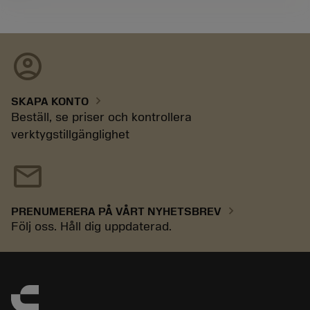
account_circle
chevron_right
SKAPA KONTO
Beställ, se priser och kontrollera
verktygstillgänglighet
mail
chevron_right
PRENUMERERA PÅ VÅRT NYHETSBREV
Följ oss. Håll dig uppdaterad.