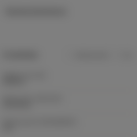
Tekniska illustrationer
Produktdata
Metriska mått
Tum
Objektets vikt
(WT)
0,0341 lb
Release date
(ValFrom20)
1973-02-26
Release pack-ID
(RELEASEPACK)
73.1