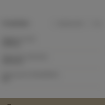
Produktdata
Metriska mått
Tum
Objektets vikt
(WT)
0,0005 kg
Release date
(ValFrom20)
1999-03-01
Release pack-ID
(RELEASEPACK)
60.1