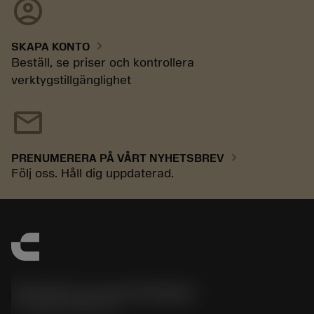
account_circle
chevron_right
SKAPA KONTO
Beställ, se priser och kontrollera
verktygstillgänglighet
mail
chevron_right
PRENUMERERA PÅ VÅRT NYHETSBREV
Följ oss. Håll dig uppdaterad.
Sandvik Coromant Sweden
phone
+46 8 793 05 70