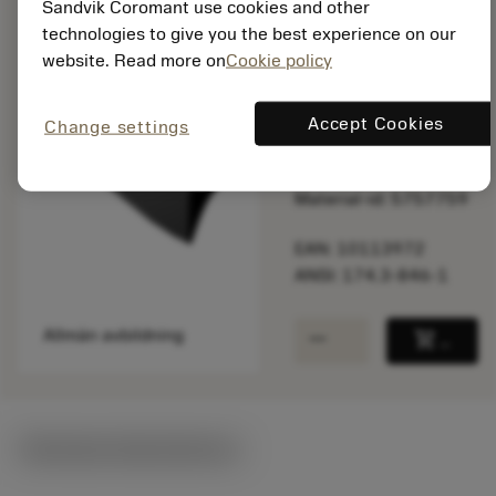
Sandvik Coromant use cookies and other
Listpris:
technologies to give you the best experience on our
155.00 SEK
website. Read more on
Cookie policy
På lager
Accept Cookies
Change settings
Paketkvantitet: 1
ISO: 174.3-846-1
Material-id: 5757759
EAN: 10113972
ANSI: 174.3-846-1
remove
add
Allmän avbildning
shopping_cart
Lägg ti
Tekniska illustrationer