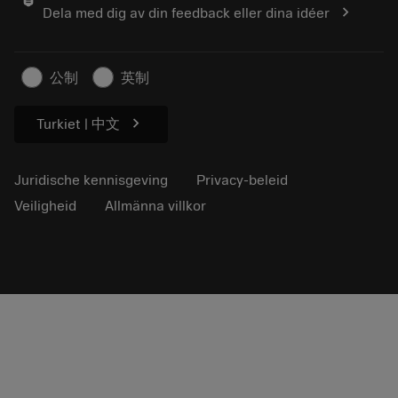
chevron_right
Dela med dig av din feedback eller dina idéer
Duurzaam ondernemen
Artikelen
Voor de pers
公制
英制
chevron_right
Turkiet | 中文
Juridische kennisgeving
Privacy-beleid
Veiligheid
Allmänna villkor