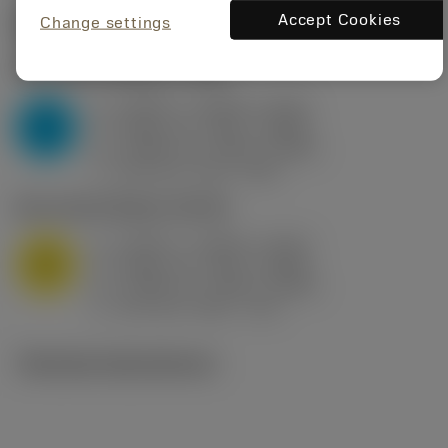
Accept Cookies
Startvärden
(KAPR
95 deg
)
Change settings
P2.1.Z.AN
,
Hårdhet: 175 HB
a
0.394 in (0.094 - 0.512)
p
P
f
0.032 in/r (0.02 - 0.043)
n
h
0.032 in/r (0.02 - 0.043)
ex
v
250 sfm (315 - 205)
c
M1.0.Z.AQ
,
Hårdhet: 200 HB
a
0.394 in (0.094 - 0.512)
p
M
f
0.032 in/r (0.02 - 0.043)
n
h
0.032 in/r (0.02 - 0.043)
ex
v
215 sfm (295 - 170)
c
Tekniska illustrationer