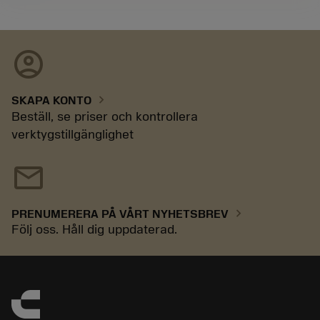
account_circle
chevron_right
SKAPA KONTO
Beställ, se priser och kontrollera
verktygstillgänglighet
mail
chevron_right
PRENUMERERA PÅ VÅRT NYHETSBREV
Följ oss. Håll dig uppdaterad.