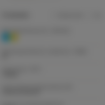
Produktdata
Metriska mått
Tum
Materialklassificering nivå 1
(TMC1ISO)
P
M
Beteckning på tillverkare av spånbrytare
(CBMD)
HR
Operationstyp
(CTPT)
roughing
Kod för skärmonteringsstil (metrisk)
(IFS)
Cylindrical fixing hole
Diameter hos fastspänningshål
(D1)