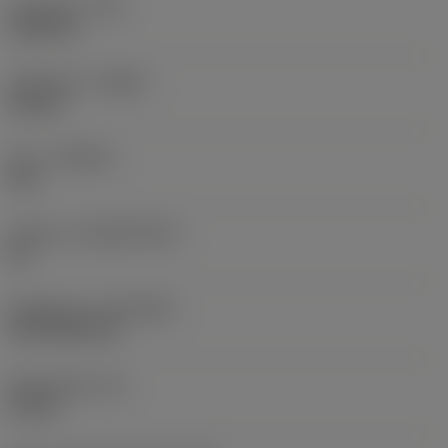
Hörnradie
(RE)
0,0625 in
Utförande
(HAND)
Neutral
Sort
(GRADE)
235
Substrat
(SUBSTRATE)
HC
Beläggning
(COATING)
CVD TiCN+TiN
Skärtjocklek
(S)
0,25 in