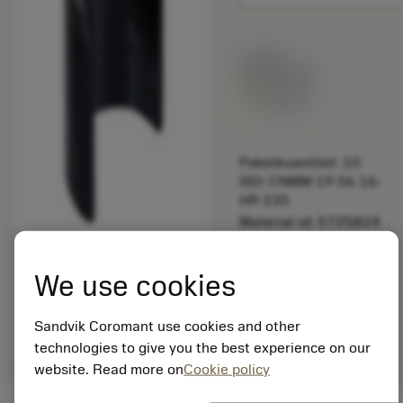
Listpris:
349.00 SEK
På lager
Paketkvantitet: 10
ISO: CNMM 19 06 16-
HR 235
Material-id: 5725824
EAN: 10621144
We use cookies
ANSI: 174.3-867
Allmän
deployed_code
Visa 3D-modell
Sandvik Coromant use cookies and other
remove
add
avbildning
shopping_cart
Lägg ti
technologies to give you the best experience on our
website. Read more on
Cookie policy