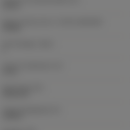
0,312 in
Skärets storlek och form
(CUTINT_SIZESHAPE)
CN1906
Antal skäreggar
(CEDC)
2
Inskriven cirkeldiameter
(IC)
0,75 in
Skärformskod
(SC)
Rhombic 80
Faktisk skäreggslängd
(LE)
0,6986 in