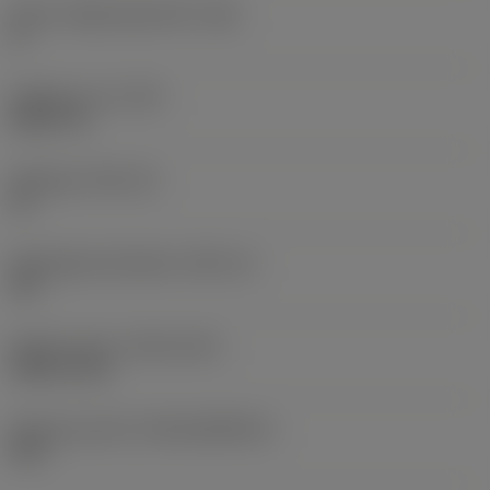
Större släppningsvinkel
(AN)
0 °
Objektets vikt
(WT)
0,0577 lb
Skärläge
(SSC_M)
19
Skärlägesstorlekskod
(SSC_N)
3/4
Release date
(ValFrom20)
1992-11-02
Release pack-ID
(RELEASEPACK)
92.3