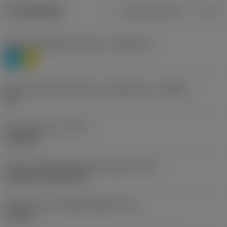
Produktdata
Metriska mått
Tum
Materialklassificering nivå 1
(TMC1ISO)
P
M
Beteckning på tillverkare av spånbrytare
(CBMD)
HR
Operationstyp
(CTPT)
roughing
Kod för skärmonteringsstil (metrisk)
(IFS)
Cylindrical fixing hole
Diameter hos fastspänningshål
(D1)
0,312 in