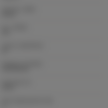
Utförande
(HAND)
Neutral
Sort
(GRADE)
235
Substrat
(SUBSTRATE)
HC
Beläggning
(COATING)
CVD TiCN+TiN
Skärtjocklek
(S)
0,25 in
Större släppningsvinkel
(AN)
0 °