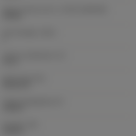
Skärets storlek och form
(CUTINT_SIZESHAPE)
CN1906
Antal skäreggar
(CEDC)
2
Inskriven cirkeldiameter
(IC)
0,75 in
Skärformskod
(SC)
Rhombic 80
Faktisk skäreggslängd
(LE)
0,6986 in
Hörnradie
(RE)
0,0625 in