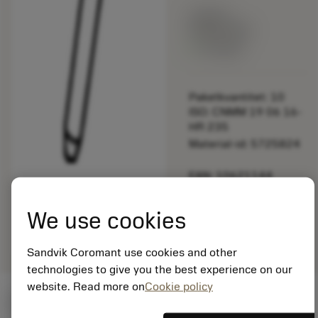
Listpris:
349.00 SEK
På lager
Paketkvantitet: 10
ISO: CNMM 19 06 16-
HR 235
Material-id: 5725824
EAN: 10621144
ANSI: 174.3-872
We use cookies
Allmän
deployed_code
Visa 3D-modell
remove
add
avbildning
shopping_cart
Lägg ti
Sandvik Coromant use cookies and other
technologies to give you the best experience on our
website. Read more on
Cookie policy
Startvärden
(KAPR
95 deg
)