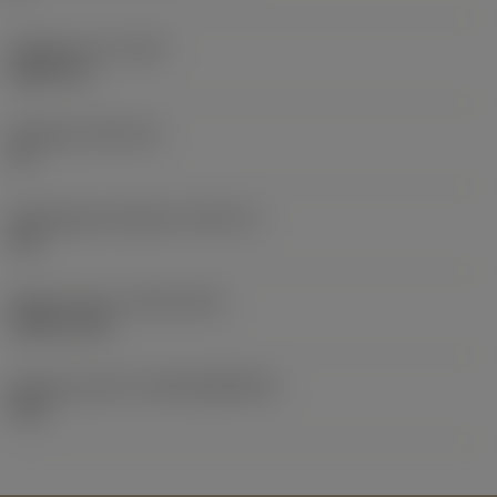
Objektets vikt
(WT)
0,0577 lb
Skärläge
(SSC_M)
19
Skärlägesstorlekskod
(SSC_N)
3/4
Release date
(ValFrom20)
1992-11-02
Release pack-ID
(RELEASEPACK)
92.3