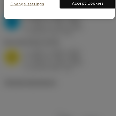
Accept Cookies
Change settings
P2.1.Z.AN
,
Hårdhet: 175 HB
a
0.394 in (0.094 - 0.512)
p
P
f
0.032 in/r (0.02 - 0.043)
n
h
0.032 in/r (0.02 - 0.043)
ex
v
250 sfm (315 - 205)
c
M1.0.Z.AQ
,
Hårdhet: 200 HB
a
0.394 in (0.094 - 0.512)
p
M
f
0.032 in/r (0.02 - 0.043)
n
h
0.032 in/r (0.02 - 0.043)
ex
v
215 sfm (295 - 170)
c
Tekniska illustrationer