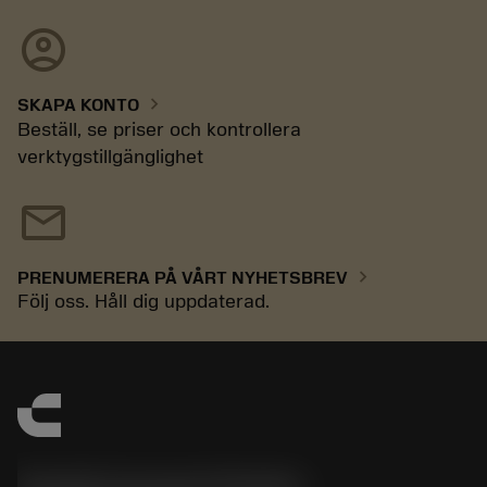
account_circle
chevron_right
SKAPA KONTO
Beställ, se priser och kontrollera
verktygstillgänglighet
mail
chevron_right
PRENUMERERA PÅ VÅRT NYHETSBREV
Följ oss. Håll dig uppdaterad.