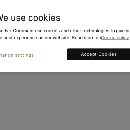
e use cookies
ndvik Coromant use cookies and other technologies to give y
e best experience on our website. Read more on
Cookie policy
Accept Cookies
hange settings