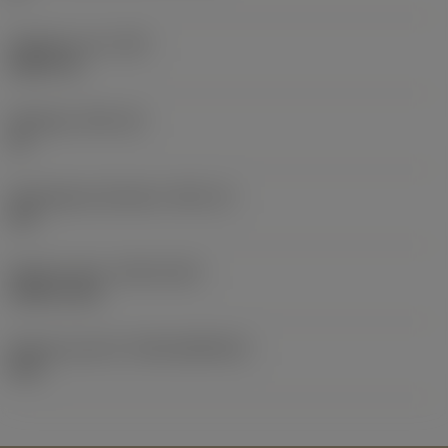
Objektets vikt
(WT)
0,0577 lb
Skärläge
(SSC_M)
19
Skärlägesstorlekskod
(SSC_N)
3/4
Release date
(ValFrom20)
1992-11-02
Release pack-ID
(RELEASEPACK)
92.3