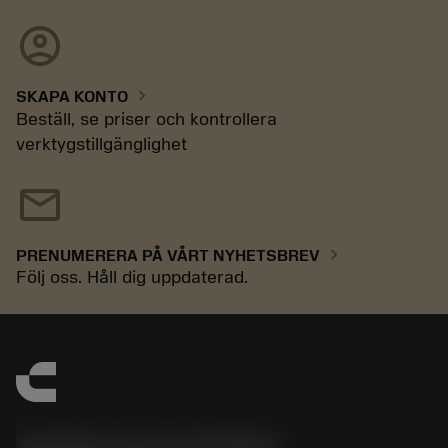
account_circle
chevron_right
SKAPA KONTO
Beställ, se priser och kontrollera
verktygstillgänglighet
mail
chevron_right
PRENUMERERA PÅ VÅRT NYHETSBREV
Följ oss. Håll dig uppdaterad.