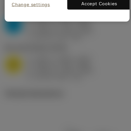
Accept Cookies
Change settings
P2.1.Z.AN
,
Hårdhet: 175 HB
a
0.394 in (0.094 - 0.512)
p
P
f
0.032 in/r (0.02 - 0.043)
n
h
0.032 in/r (0.02 - 0.043)
ex
v
250 sfm (315 - 205)
c
M1.0.Z.AQ
,
Hårdhet: 200 HB
a
0.394 in (0.094 - 0.512)
p
M
f
0.032 in/r (0.02 - 0.043)
n
h
0.032 in/r (0.02 - 0.043)
ex
v
215 sfm (295 - 170)
c
Tekniska illustrationer