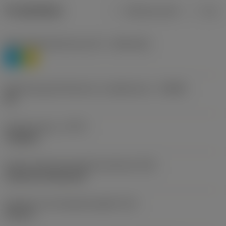
Produktdata
Metriska mått
Tum
Materialklassificering nivå 1
(TMC1ISO)
P
M
Beteckning på tillverkare av spånbrytare
(CBMD)
HR
Operationstyp
(CTPT)
roughing
Kod för skärmonteringsstil (metrisk)
(IFS)
Cylindrical fixing hole
Diameter hos fastspänningshål
(D1)
0,312 in