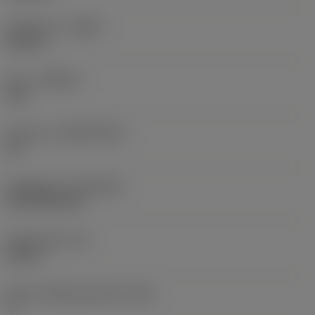
Utförande
(HAND)
Neutral
Sort
(GRADE)
235
Substrat
(SUBSTRATE)
HC
Beläggning
(COATING)
CVD TiCN+TiN
Skärtjocklek
(S)
0,25 in
Större släppningsvinkel
(AN)
0 °