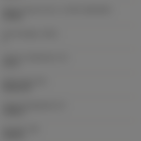
Skärets storlek och form
(CUTINT_SIZESHAPE)
CN1906
Antal skäreggar
(CEDC)
2
Inskriven cirkeldiameter
(IC)
0,75 in
Skärformskod
(SC)
Rhombic 80
Faktisk skäreggslängd
(LE)
0,6986 in
Hörnradie
(RE)
0,0625 in