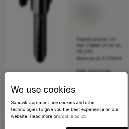
Listpris:
349.00 SEK
På lager
Paketkvantitet: 10
ISO: CNMM 19 06 16-
HR 235
Material-id: 5725824
EAN: 10621144
ANSI: 174.9-832-1
We use cookies
Allmän
deployed_code
Visa 3D-modell
remove
add
avbildning
shopping_cart
Lägg ti
Sandvik Coromant use cookies and other
technologies to give you the best experience on our
website. Read more on
Cookie policy
Startvärden
(KAPR
95 deg
)