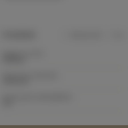
Produktdata
Metriska mått
Tum
Objektets vikt
(WT)
0,0038 kg
Release date
(ValFrom20)
1978-01-02
Release pack-ID
(RELEASEPACK)
78.1