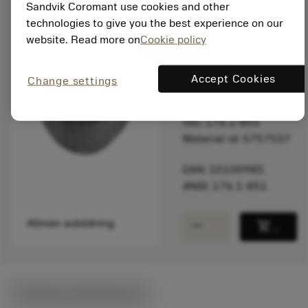
Sandvik Coromant use cookies and other
technologies to give you the best experience on our
Listpris:
website. Read more on
Cookie policy
93.50 SEK
På lager
Accept Cookies
Change settings
Paketkvantitet: 10
ISO: 176.1-851
Material-id: 5757537
EAN: 10100985
ANSI: 176.1-851
remove
add
Allmän avbildning
shopping_cart
Lägg ti
Tekniska illustrationer