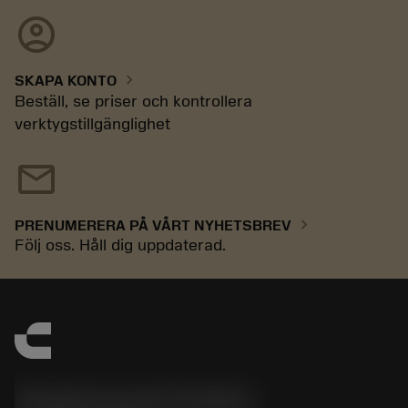
account_circle
chevron_right
SKAPA KONTO
Beställ, se priser och kontrollera
verktygstillgänglighet
mail
chevron_right
PRENUMERERA PÅ VÅRT NYHETSBREV
Följ oss. Håll dig uppdaterad.
Sandvik Coromant Sweden