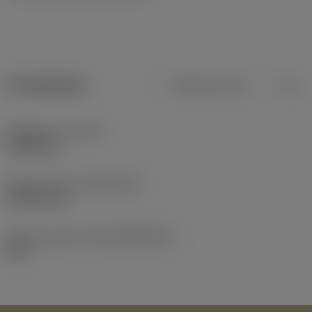
Produktdata
Metriska mått
Tum
Objektets vikt
(WT)
0,0026 kg
Release date
(ValFrom20)
1999-03-01
Release pack-ID
(RELEASEPACK)
99.1