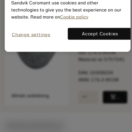
Sandvik Coromant use cookies and other
technologies to give you the best experience on our
Listpris:
website. Read more on
Cookie policy
101.00 SEK
På lager
Accept Cookies
Change settings
Paketkvantitet: 10
ISO: 176.3-851M
Material-id: 5757541
EAN: 10308034
ANSI: 176.3-851M
remove
add
Allmän avbildning
shopping_cart
Lägg ti
Tekniska illustrationer