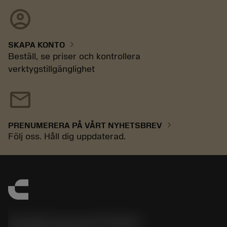
account_circle
chevron_right
SKAPA KONTO
Beställ, se priser och kontrollera
verktygstillgänglighet
mail
chevron_right
PRENUMERERA PÅ VÅRT NYHETSBREV
Följ oss. Håll dig uppdaterad.
Sandvik Coromant Sweden