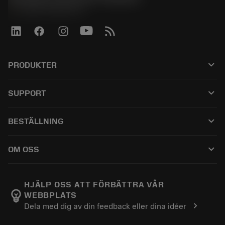
phone
+46 8 793 05 70
keyboard_arrow_down
PRODUKTER
すべてのツール
keyboard_arrow_down
SUPPORT
すべてのソフトウェア
カスタマーサービス
リサイクル
keyboard_arrow_down
BESTÄLLNING
販売店および専門家
再生処理
購入方法
ガイドとチュートリアル
テーラーメード
keyboard_arrow_down
OM OSS
注文
計算ツールとアプリ
サンドビック・コロマントについて
戻る
カタログおよびハンドブック
Manufacturing Wellness
注文を追跡する
HJÄLP OSS ATT FÖRBÄTTRA VÅR
emoji_objects
WEBBPLATS
経歴
見積もりを作成する
chevron_right
Dela med dig av din feedback eller dina idéer
サステナブルな事業