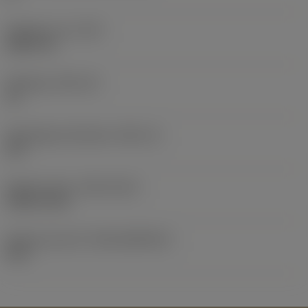
Objektets vikt
(WT)
0,0577 lb
Skärläge
(SSC_M)
19
Skärlägesstorlekskod
(SSC_N)
3/4
Release date
(ValFrom20)
1992-11-02
Release pack-ID
(RELEASEPACK)
92.3