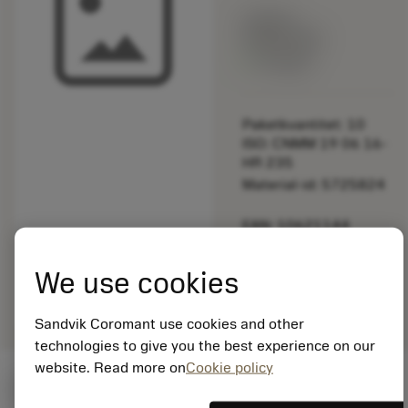
Listpris:
349.00 SEK
På lager
Paketkvantitet: 10
ISO: CNMM 19 06 16-
HR 235
Material-id: 5725824
EAN: 10621144
ANSI: 260.31-831
We use cookies
Allmän
deployed_code
Visa 3D-modell
remove
add
avbildning
shopping_cart
Lägg ti
Sandvik Coromant use cookies and other
technologies to give you the best experience on our
website. Read more on
Cookie policy
Startvärden
(KAPR
95 deg
)