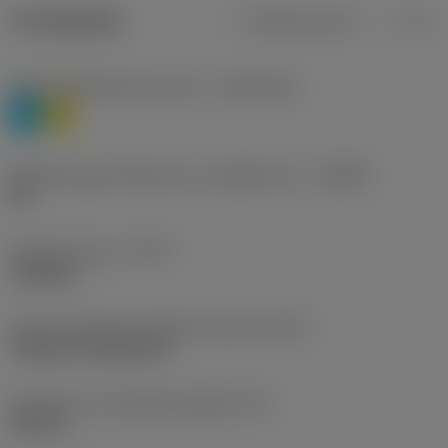
Produktdata
Metriska mått
Tum
Materialklassificering nivå 1
(TMC1ISO)
P
M
Beteckning på tillverkare av spånbrytare
(CBMD)
HR
Operationstyp
(CTPT)
roughing
Kod för skärmonteringsstil (metrisk)
(IFS)
Cylindrical fixing hole
Diameter hos fastspänningshål
(D1)
0,312 in