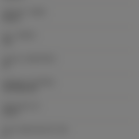
Utförande
(HAND)
Neutral
Sort
(GRADE)
235
Substrat
(SUBSTRATE)
HC
Beläggning
(COATING)
CVD TiCN+TiN
Skärtjocklek
(S)
0,25 in
Större släppningsvinkel
(AN)
0 °