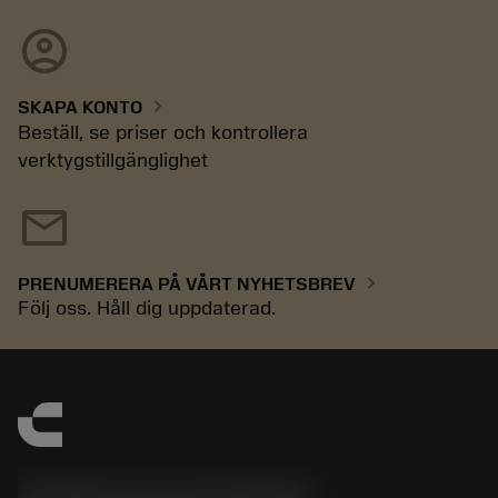
account_circle
chevron_right
SKAPA KONTO
Beställ, se priser och kontrollera
verktygstillgänglighet
mail
chevron_right
PRENUMERERA PÅ VÅRT NYHETSBREV
Följ oss. Håll dig uppdaterad.