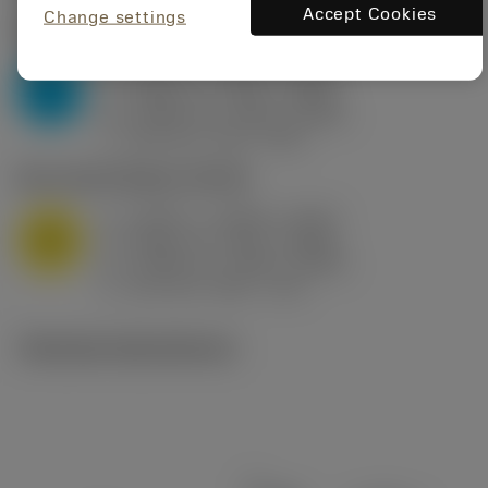
Accept Cookies
Change settings
P2.1.Z.AN
,
Hårdhet: 175 HB
a
0.394 in (0.094 - 0.512)
p
P
f
0.032 in/r (0.02 - 0.043)
n
h
0.032 in/r (0.02 - 0.043)
ex
v
250 sfm (315 - 205)
c
M1.0.Z.AQ
,
Hårdhet: 200 HB
a
0.394 in (0.094 - 0.512)
p
M
f
0.032 in/r (0.02 - 0.043)
n
h
0.032 in/r (0.02 - 0.043)
ex
v
215 sfm (295 - 170)
c
Tekniska illustrationer