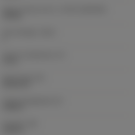
Skärets storlek och form
(CUTINT_SIZESHAPE)
CN1906
Antal skäreggar
(CEDC)
2
Inskriven cirkeldiameter
(IC)
0,75 in
Skärformskod
(SC)
Rhombic 80
Faktisk skäreggslängd
(LE)
0,6986 in
Hörnradie
(RE)
0,0625 in