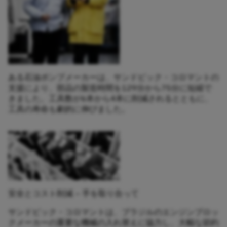
ある石油ポンプメーカーは、サンドビック・コロマントの
支援により、部品の製造時間を129分から75分に短縮で
きました。工具数が6本から4本に削減されるとともに、
工具の寿命も劇的に伸びました。
安全とコスト削減 – 手を取り合って
サンドビック・コロマントは、ブラジルのエンジンブロッ
クメーカーの重要な機械の入れ替えに協力し、大幅な節約