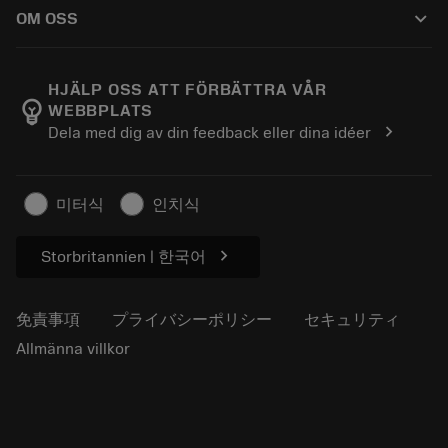
購入方法
ガイドとチュートリアル
テーラーメード
keyboard_arrow_down
OM OSS
注文
計算ツールとアプリ
サンドビック・コロマントについて
戻る
カタログおよびハンドブック
Manufacturing Wellness
注文を追跡する
HJÄLP OSS ATT FÖRBÄTTRA VÅR
emoji_objects
WEBBPLATS
経歴
見積もりを作成する
chevron_right
Dela med dig av din feedback eller dina idéer
サステナブルな事業
記事
プレス用
미터식
인치식
chevron_right
Storbritannien | 한국어
免責事項
プライバシーポリシー
セキュリティ
Allmänna villkor