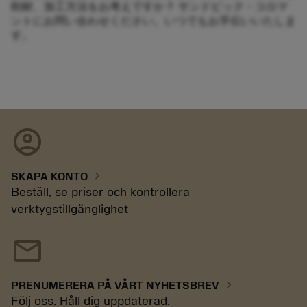
削材、加工方法をお考えですか？ サンドビック・コロマ
ントにお問い合わせください。いつでもお手伝いいたしま
す。
account_circle
chevron_right
SKAPA KONTO
Beställ, se priser och kontrollera
verktygstillgänglighet
mail
chevron_right
PRENUMERERA PÅ VÅRT NYHETSBREV
Följ oss. Håll dig uppdaterad.