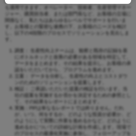
PIPは機械1台、加工工程、あるいは工場全体のいずれに
も適用できます。オペレーター、技術者、生産管理マネー
ジャー、購買担当者、または部門長など、お客様の立場に
関係なく、私たちはあらゆるレベルでサポートを行いま
す。お客様との緊密な連携の下、お客様のニーズを検討
し、以下の4段階のプロセスでソリューションを見出しま
す。
調査： 生産性向上チームは、観察と既存の記録を基
にボトルネックと改善の必要がある領域を特定して、
データをまとめます。その結果を提示し、お客様の承
認をいただいてから、プログラムを進めます。
立案： データを分析し、生産性の向上とコストダウ
ンのためのソリューションを提案します。
検証： ご承認いただいた提案の検証を行います。当
社の提案を実施するか否かを決定するための参照とし
て、その結果をレポートにまとめます。
実施：PIPは単なるレポートでは終りません。だれ
が、いつ、何をするか、どのような投資が必要か、ど
のようにして実際に作業を進めるかなど、どのように
進めるかについての詳細な計画を作成します。現場で
のプロセスの最適化実施に参加し、フォローアップを