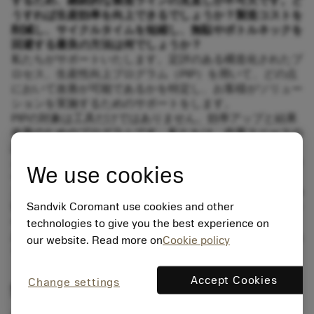
するため、継続的な製造ラインの見直しが不可欠です。
ど
うすれば生産効率を向上できるでしょうか？製造コストを
削減し、サイクルタイムを短縮し、無駄やボトルネックを
回避する最良の方法は何でしょうか？
私たちがサポートいたします。定評のある構造化されたプ
ロセス、生産性向上プログラム（PIP）を用いて、どの点
において改善が可能であるかを特定し、お客様がソリュー
ションを実施するためのサポートをします。
PIPの対象は工具だけではありません。効率アップと結果
改善のためのプログラムです。私たちは、作業スペースの
設計、ロジスティックス、段取りプロセス、無駄の原因、
さらに隠れた無駄についても検討します。長年に渡りグロ
We use cookies
ーバルに事業を展開するサンドビック・コロマントには、
スマートなソリューションを提案するための豊富な知識の
Sandvik Coromant use cookies and other
蓄積があります。お客様を、機械レベル、オペレーターレ
ベル、さらに組織レベルにおいてもサポートいたします。
technologies to give you the best experience on
お客様の満足が得られるまで、私たちが満足することはあ
our website. Read more on
Cookie policy
りません。
Accept Cookies
Change settings
効果的な4段階のプロセス