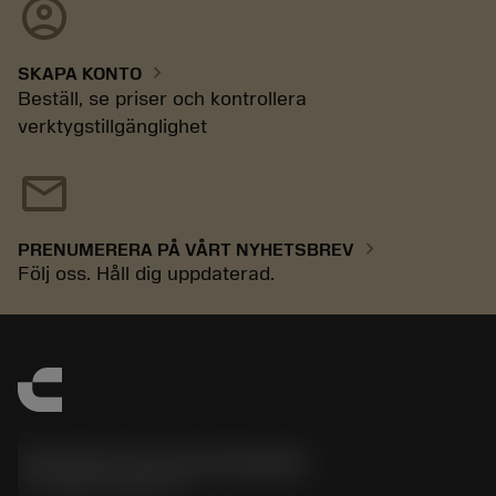
account_circle
chevron_right
SKAPA KONTO
Beställ, se priser och kontrollera
verktygstillgänglighet
mail
chevron_right
PRENUMERERA PÅ VÅRT NYHETSBREV
Följ oss. Håll dig uppdaterad.
Sandvik Coromant Sweden
phone
+46 8 793 05 70