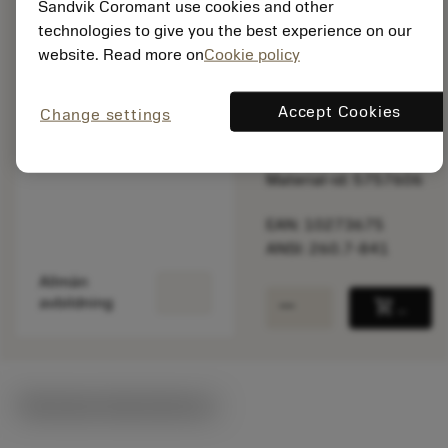
Sandvik Coromant use cookies and other
Listpris:
technologies to give you the best experience on our
94.10 SEK
website. Read more on
Cookie policy
På lager
Accept Cookies
Change settings
Paketkvantitet: 1
ISO: 260.7-841
Material-id: 5757606
EAN: 10273675
ANSI: 260.7-841
Allmän
remove
add
avbildning
shopping_cart
Lägg ti
Tekniska illustrationer