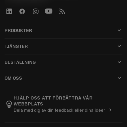
keyboard_arrow_down
PRODUKTER
ผลิตภัณฑ์ทั้งหมด
keyboard_arrow_down
TJÄNSTER
CoroPlus® Tool Guide
การรีไซเคิล
Tool Assembly
keyboard_arrow_down
BESTÄLLNING
การฟื้นฟูสภาพเครื่องมือ
Tailor Made
วิธีการซื้อ
ความรู้
แคตตาล็อก
keyboard_arrow_down
OM OSS
สั่ง ซื้อ
บทเรียนอิเล็กทรอนิกส์
ตำแหน่งงาน
ผลการค้นหา
กิจกรรมและการฝึกอบรม
เกี่ยวกับแซนด์วิคโคโรม้อนท์
ติดตามคําสั่งซื้อของคุณ
Tool ID
HJÄLP OSS ATT FÖRBÄTTRA VÅR
emoji_objects
WEBBPLATS
ค้นหาเรา
คำ ถาม
chevron_right
Dela med dig av din feedback eller dina idéer
สำหรับสื่อมวลชน
ติดต่อเรา
ข้อมูลความปลอดภัยในการทำงาน