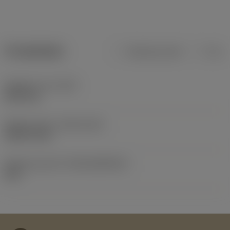
Produktdata
Metriska mått
Tum
Objektets vikt
(WT)
0,017 kg
Release date
(ValFrom20)
1987-01-26
Release pack-ID
(RELEASEPACK)
60.1