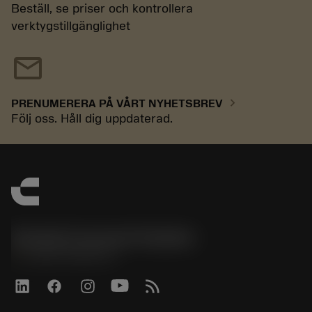
Beställ, se priser och kontrollera
verktygstillgänglighet
mail
chevron_right
PRENUMERERA PÅ VÅRT NYHETSBREV
Följ oss. Håll dig uppdaterad.
Sandvik Coromant Sweden
phone
+46 8 793 05 70