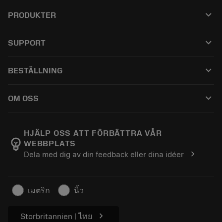
keyboard_arrow_down
PRODUKTER
เครื่องมือทั้งหมด
keyboard_arrow_down
SUPPORT
ซอฟต์แวร์ทั้งหมด
ฝ่ายบริการลูกค้า
การรีไซเคิล
keyboard_arrow_down
BESTÄLLNING
ผู้จัดจำหน่ายและผู้เชี่ยวชาญ
การปรับสภาพใหม่
วิธีซื้อ
คู่มือและบทช่วยสอน
Tailor Made
keyboard_arrow_down
OM OSS
สั่งซื้อ
เครื่องคิดเลขและแอป
เกี่ยวกับ Sandvik Coromant
ส่งคืน
แคตตาล็อกและคู่มืออ้างอิง
Manufacturing Wellness
ติดตามคำสั่งซื้อของคุณ
HJÄLP OSS ATT FÖRBÄTTRA VÅR
emoji_objects
WEBBPLATS
อาชีพ
ทำใบเสนอราคา
chevron_right
Dela med dig av din feedback eller dina idéer
ธุรกิจที่ยั่งยืน
บทความ
สำหรับสื่อมวลชน
เมตริก
นิ้ว
chevron_right
Storbritannien | ไทย