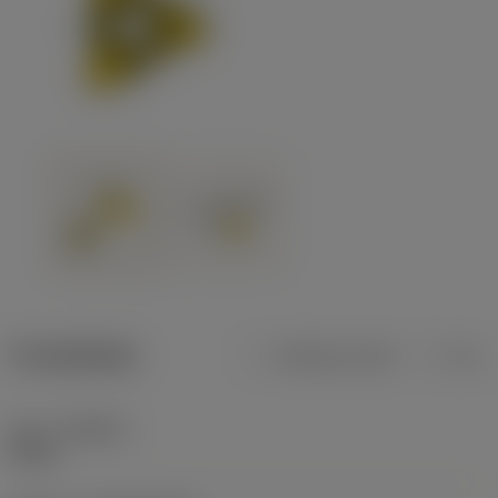
Produktdata
Metriska mått
Tum
Sort
(GRADE)
H13A