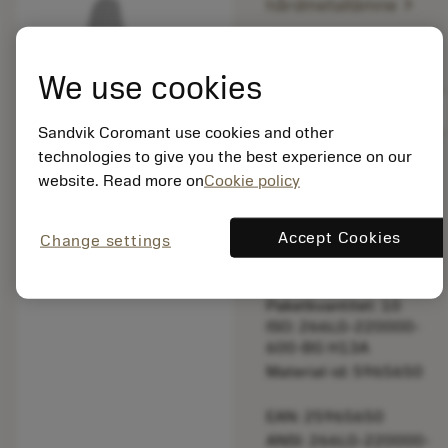
chevron_right
hårdmetallämne
bookmark
Spara i lista
We use cookies
balance
Jämför produkt
Sandvik Coromant use cookies and other
technologies to give you the best experience on our
website. Read more on
Cookie policy
Listpris:
356.00 SEK
På lager
Accept Cookies
Change settings
Paketkvantitet: 10
ISO: 266LG-220000-
600-BG H13A
Material-id: 5965650
EAN: 25965650
ANSI: 266LG-220000-