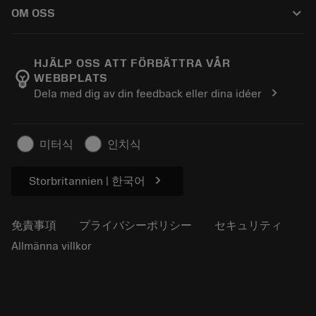
購入方法
ガイドとチュートリアル
テーラーメード
keyboard_arrow_down
OM OSS
注文
計算ツールとアプリ
サンドビック・コロマントについて
戻る
カタログおよびハンドブック
Manufacturing Wellness
注文を追跡する
HJÄLP OSS ATT FÖRBÄTTRA VÅR
emoji_objects
WEBBPLATS
経歴
見積もりを作成する
chevron_right
Dela med dig av din feedback eller dina idéer
サステナブルな事業
記事
プレス用
미터식
인치식
chevron_right
Storbritannien | 한국어
免責事項
プライバシーポリシー
セキュリティ
Allmänna villkor