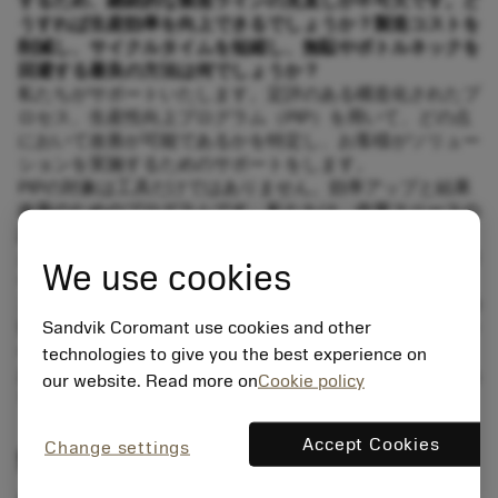
するため、継続的な製造ラインの見直しが不可欠です。
ど
うすれば生産効率を向上できるでしょうか？製造コストを
削減し、サイクルタイムを短縮し、無駄やボトルネックを
回避する最良の方法は何でしょうか？
私たちがサポートいたします。定評のある構造化されたプ
ロセス、生産性向上プログラム（PIP）を用いて、どの点
において改善が可能であるかを特定し、お客様がソリュー
ションを実施するためのサポートをします。
PIPの対象は工具だけではありません。効率アップと結果
改善のためのプログラムです。私たちは、作業スペースの
設計、ロジスティックス、段取りプロセス、無駄の原因、
さらに隠れた無駄についても検討します。長年に渡りグロ
We use cookies
ーバルに事業を展開するサンドビック・コロマントには、
スマートなソリューションを提案するための豊富な知識の
Sandvik Coromant use cookies and other
蓄積があります。お客様を、機械レベル、オペレーターレ
ベル、さらに組織レベルにおいてもサポートいたします。
technologies to give you the best experience on
お客様の満足が得られるまで、私たちが満足することはあ
our website. Read more on
Cookie policy
りません。
Accept Cookies
Change settings
効果的な4段階のプロセス