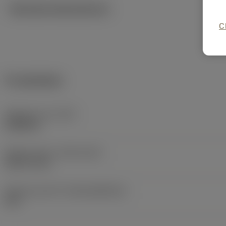
Tekniska illustrationer
C
Produktdata
Objektets vikt
(WT)
0,0838 lb
Release date
(ValFrom20)
1987-01-26
Release pack-ID
(RELEASEPACK)
60.1