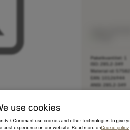
Listpris:
518.00 S
På lager
Paketkvantitet: 1
ISO: 285.2-349
Material-id: 5758
EAN: 10126944
ANSI: 285.2-349
remove
e use cookies
ndvik Coromant use cookies and other technologies to give y
e best experience on our website. Read more on
Cookie policy