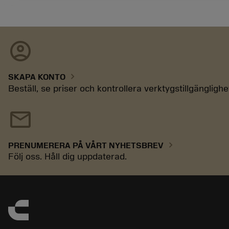
account_circle
chevron_right
SKAPA KONTO
Beställ, se priser och kontrollera verktygstillgänglighe
mail
chevron_right
PRENUMERERA PÅ VÅRT NYHETSBREV
Följ oss. Håll dig uppdaterad.