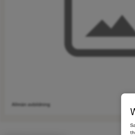
Allmän avbildning
W
Sa
th