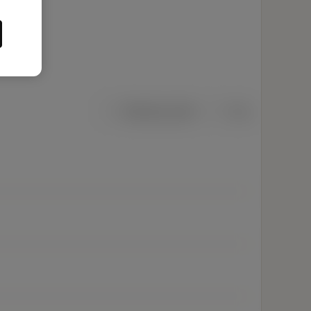
Metriska mått
Tum