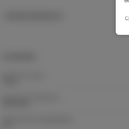
th
Tekniska illustrationer
C
Produktdata
Objektets vikt
(WT)
0,1 kg
Release date
(ValFrom20)
2023-08-30
Release pack-ID
(RELEASEPACK)
23.1