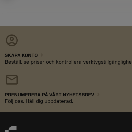
account_circle
chevron_right
SKAPA KONTO
Beställ, se priser och kontrollera verktygstillgänglighe
mail
chevron_right
PRENUMERERA PÅ VÅRT NYHETSBREV
Följ oss. Håll dig uppdaterad.