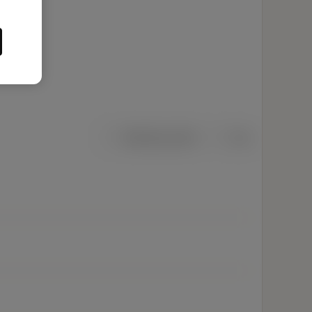
Metriska mått
Tum