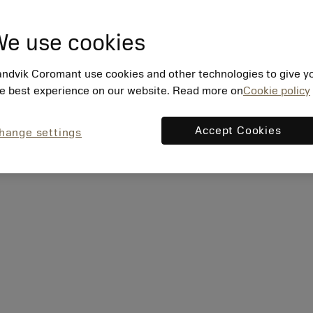
e use cookies
ndvik Coromant use cookies and other technologies to give y
e best experience on our website. Read more on
Cookie policy
Accept Cookies
hange settings