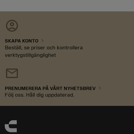
account_circle
chevron_right
SKAPA KONTO
Beställ, se priser och kontrollera
verktygstillgänglighet
mail
chevron_right
PRENUMERERA PÅ VÅRT NYHETSBREV
Följ oss. Håll dig uppdaterad.