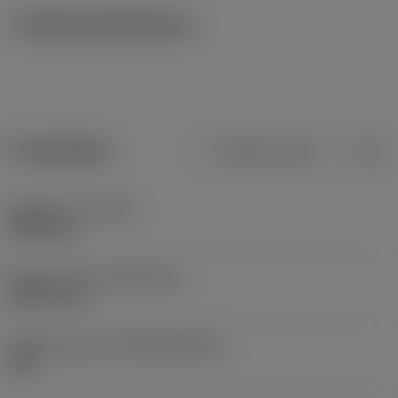
Tekniska illustrationer
Produktdata
Metriska mått
Tum
Objektets vikt
(WT)
0,0001 kg
Release date
(ValFrom20)
1981-01-26
Release pack-ID
(RELEASEPACK)
00.2