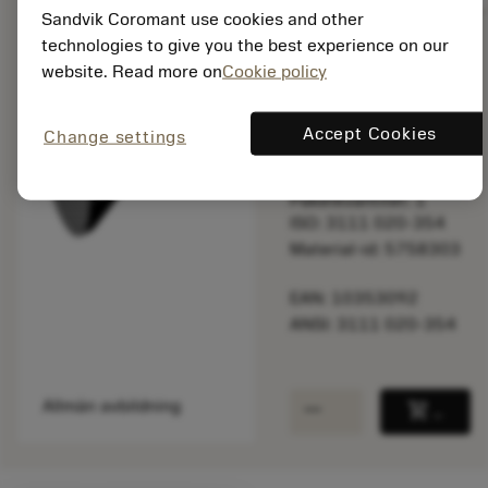
Sandvik Coromant use cookies and other
technologies to give you the best experience on our
website. Read more on
Cookie policy
Listpris:
35.30 SEK
På lager
Accept Cookies
Change settings
Paketkvantitet: 1
ISO: 3111 020-354
Material-id: 5758303
EAN: 10353092
ANSI: 3111 020-354
remove
add
Allmän avbildning
shopping_cart
Lägg ti