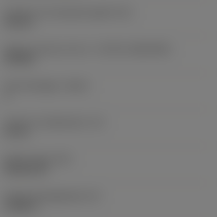
Diameter hos fastspänningshål
(D1)
0,312 in
Skärets storlek och form
(CUTINT_SIZESHAPE)
CN1906
Antal skäreggar
(CEDC)
2
Inskriven cirkeldiameter
(IC)
0,75 in
Skärformskod
(SC)
Rhombic 80
Faktisk skäreggslängd
(LE)
0,6986 in