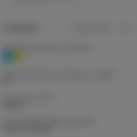
Produktdata
Metriska mått
Tum
Materialklassificering nivå 1
(TMC1ISO)
P
M
Beteckning på tillverkare av spånbrytare
(CBMD)
HR
Operationstyp
(CTPT)
roughing
Kod för skärmonteringsstil (metrisk)
(IFS)
Cylindrical fixing hole