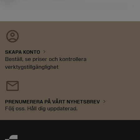
account_circle
chevron_right
SKAPA KONTO
Beställ, se priser och kontrollera
verktygstillgänglighet
mail
chevron_right
PRENUMERERA PÅ VÅRT NYHETSBREV
Följ oss. Håll dig uppdaterad.