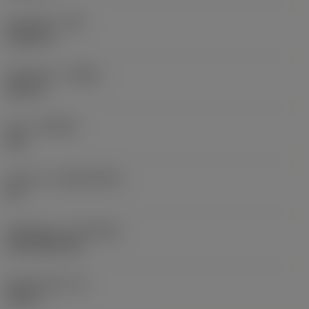
Hörnradie
(RE)
0,0625 in
Utförande
(HAND)
Neutral
Sort
(GRADE)
235
Substrat
(SUBSTRATE)
HC
Beläggning
(COATING)
CVD TiCN+TiN
Skärtjocklek
(S)
0,25 in