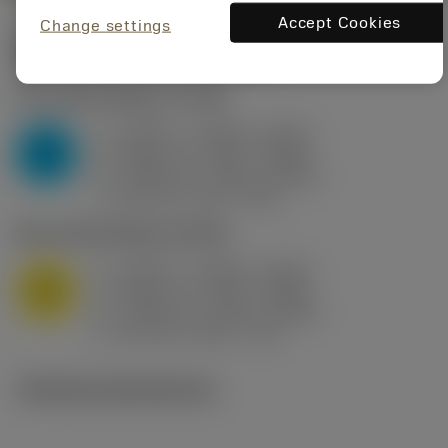
Accept Cookies
Change settings
Startvärden
(KAPR
95 deg
)
P2.1.Z.AN
,
Hårdhet: 175 HB
a
0.394 in (0.094 - 0.512)
p
P
f
0.032 in/r (0.02 - 0.043)
n
h
0.032 in/r (0.02 - 0.043)
ex
v
250 sfm (315 - 205)
c
M1.0.Z.AQ
,
Hårdhet: 200 HB
a
0.394 in (0.094 - 0.512)
p
M
f
0.032 in/r (0.02 - 0.043)
n
h
0.032 in/r (0.02 - 0.043)
ex
v
215 sfm (295 - 170)
c
Tekniska illustrationer