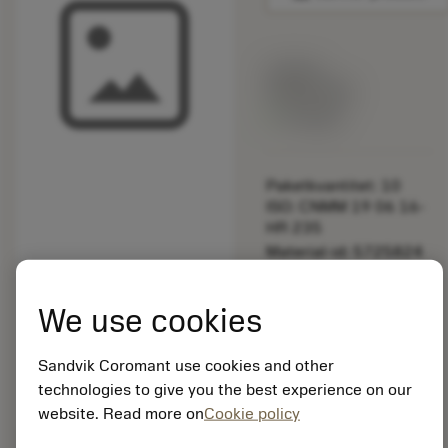
Listpris:
349.00 SEK
På lager
Paketkvantitet: 10
ISO: CNMM 19 06 16-
HR 235
Material-id: 5725824
EAN: 10621144
We use cookies
ANSI: 3111 050-610
Sandvik Coromant use cookies and other
Allmän
deployed_code
Visa 3D-modell
technologies to give you the best experience on our
remove
add
avbildning
shopping_cart
Lägg ti
website. Read more on
Cookie policy