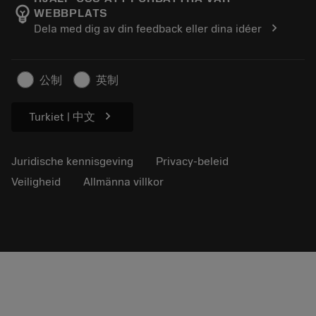
emoji_objects
WEBBPLATS
Loopbaan
Vraag een offerte aan
chevron_right
Dela med dig av din feedback eller dina idéer
Duurzaam ondernemen
Artikelen
Voor de pers
公制
英制
chevron_right
Turkiet | 中文
Juridische kennisgeving
Privacy-beleid
Veiligheid
Allmänna villkor