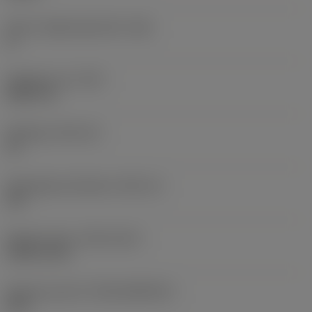
Större släppningsvinkel
(AN)
0 °
Objektets vikt
(WT)
0,0577 lb
Skärläge
(SSC_M)
19
Skärlägesstorlekskod
(SSC_N)
3/4
Release date
(ValFrom20)
1992-11-02
Release pack-ID
(RELEASEPACK)
92.3