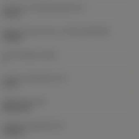
Diameter hos fastspänningshål
(D1)
0,312 in
Skärets storlek och form
(CUTINT_SIZESHAPE)
CN1906
Antal skäreggar
(CEDC)
2
Inskriven cirkeldiameter
(IC)
0,75 in
Skärformskod
(SC)
Rhombic 80
Faktisk skäreggslängd
(LE)
0,6986 in