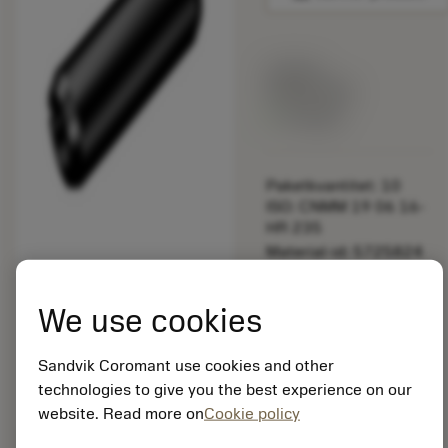
Listpris:
349.00 SEK
På lager
Paketkvantitet: 10
ISO: CNMM 19 06 16-
HR 235
Material-id: 5725824
EAN: 10621144
We use cookies
ANSI: 3113 030-457
Sandvik Coromant use cookies and other
Allmän
deployed_code
Visa 3D-modell
technologies to give you the best experience on our
remove
add
avbildning
shopping_cart
Lägg ti
website. Read more on
Cookie policy