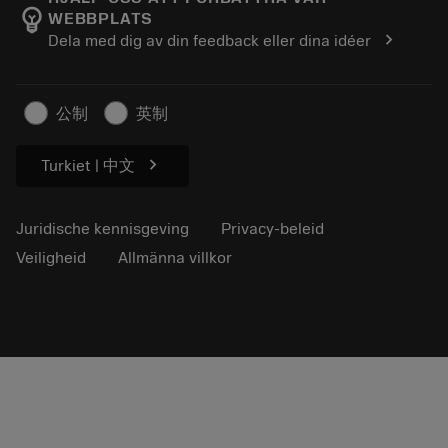
emoji_objects
WEBBPLATS
Loopbaan
Vraag een offerte aan
chevron_right
Dela med dig av din feedback eller dina idéer
Duurzaam ondernemen
Artikelen
Voor de pers
公制
英制
chevron_right
Turkiet | 中文
Juridische kennisgeving
Privacy-beleid
Veiligheid
Allmänna villkor