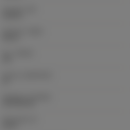
Hörnradie
(RE)
0,0625 in
Utförande
(HAND)
Neutral
Sort
(GRADE)
235
Substrat
(SUBSTRATE)
HC
Beläggning
(COATING)
CVD TiCN+TiN
Skärtjocklek
(S)
0,25 in