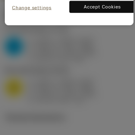
Accept Cookies
Change settings
Startvärden
(KAPR
95 deg
)
P2.1.Z.AN
,
Hårdhet: 175 HB
a
0.394 in (0.094 - 0.512)
p
P
f
0.032 in/r (0.02 - 0.043)
n
h
0.032 in/r (0.02 - 0.043)
ex
v
250 sfm (315 - 205)
c
M1.0.Z.AQ
,
Hårdhet: 200 HB
a
0.394 in (0.094 - 0.512)
p
M
f
0.032 in/r (0.02 - 0.043)
n
h
0.032 in/r (0.02 - 0.043)
ex
v
215 sfm (295 - 170)
c
Tekniska illustrationer