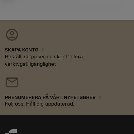
account_circle
chevron_right
SKAPA KONTO
Beställ, se priser och kontrollera
verktygstillgänglighet
mail
chevron_right
PRENUMERERA PÅ VÅRT NYHETSBREV
Följ oss. Håll dig uppdaterad.