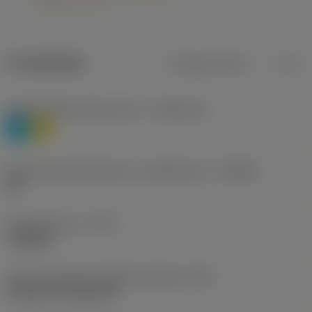
Produktdata
Metriska mått
Tum
Materialklassificering nivå 1
(TMC1ISO)
P
M
Beteckning på tillverkare av spånbrytare
(CBMD)
HR
Operationstyp
(CTPT)
roughing
Kod för skärmonteringsstil (metrisk)
(IFS)
Cylindrical fixing hole