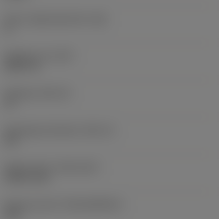
Större släppningsvinkel
(AN)
0 °
Objektets vikt
(WT)
0,0577 lb
Skärläge
(SSC_M)
19
Skärlägesstorlekskod
(SSC_N)
3/4
Release date
(ValFrom20)
1992-11-02
Release pack-ID
(RELEASEPACK)
92.3