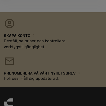
account_circle
chevron_right
SKAPA KONTO
Beställ, se priser och kontrollera
verktygstillgänglighet
mail
chevron_right
PRENUMERERA PÅ VÅRT NYHETSBREV
Följ oss. Håll dig uppdaterad.