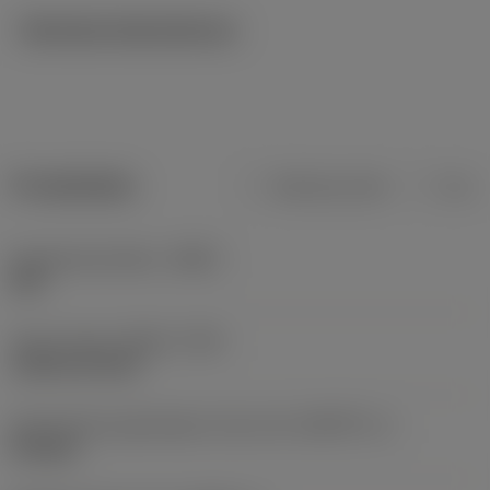
Tekniska illustrationer
Produktdata
Metriska mått
Tum
Kroppsmaterialkod
(BMC)
Stål
Type of head
(HEAD_TYPE)
cylindrical head
Geometriska egenskaper driven del
(KGRPTP_1)
hexagon