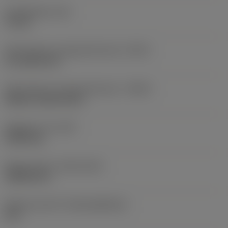
Kroppslängd
(LB)
75 mm
Skärvätskans utloppsutförande
(CXSC)
no coolant exit
Skärvätskans inloppsutförande
(CNSC)
without coolant entry
Objektets vikt
(WT)
0,0465 kg
Release date
(ValFrom20)
1988-08-15
Release pack-ID
(RELEASEPACK)
60.1