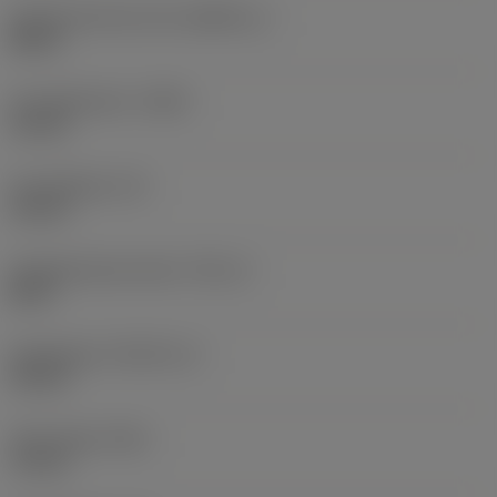
Storlek på driven del
(KGRPS_1)
HEX 8
Huvuddiameter
(HDD)
16 mm
Huvudlängd
(LH)
10 mm
Gängdiameterstorlek
(TDZ_2)
M 10
Gänglängd
(THLGTH_2)
32 mm
Total längd
(OAL)
75 mm