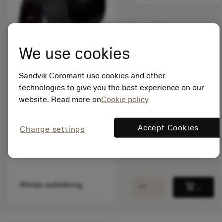
Listpris:
25.40 SEK
We use cookies
På lager
Sandvik Coromant use cookies and other
technologies to give you the best experience on our
Paketkvantitet: 1
website. Read more on
Cookie policy
ISO: 3212 010-469
Material-id: 5758444
Accept Cookies
Change settings
EAN: 10108545
ANSI: 3212 010-469
remove
add
Allmän avbildning
shopping_cart
Lägg ti