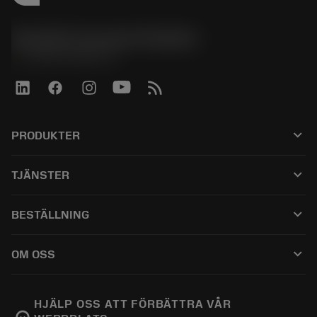
Sandvik Coromant Sweden
phone
+46 8 793 05 70
keyboard_arrow_down
PRODUKTER
所有产品
keyboard_arrow_down
TJÄNSTER
CoroPlus® Tool Guide
回收利用
Tool Assembly
keyboard_arrow_down
BESTÄLLNING
重磨
Tailor Made
如何购买
知识
网络样本
keyboard_arrow_down
OM OSS
订购
在线学习
人才招聘
添加至退货车
活动和培训
关于我们
跟踪您的订单
Tool ID
HJÄLP OSS ATT FÖRBÄTTRA VÅR