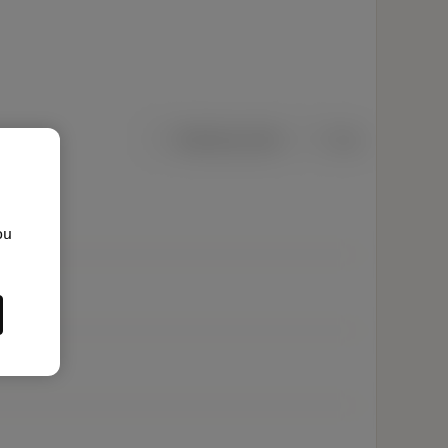
Metriska mått
Tum
ou