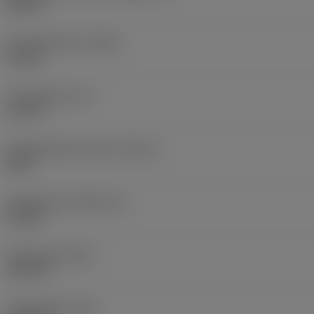
HEX 10
Huvuddiameter
(HDD)
18 mm
Huvudlängd
(LH)
12 mm
Gängdiameterstorlek
(TDZ_2)
M 12
Gänglängd
(THLGTH_2)
36 mm
Total längd
(OAL)
102 mm
Kroppslängd
(LB)