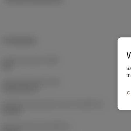
Produktdata
W
Kroppsmaterialkod
(BMC)
Stål
Sa
th
Type of head
(HEAD_TYPE)
cylindrical head
C
Geometriska egenskaper driven del
(KGRPTP_1)
hexagon
Storlek på driven del
(KGRPS_1)