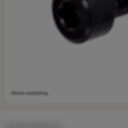
Allmän avbildning
Tekniska illustrationer