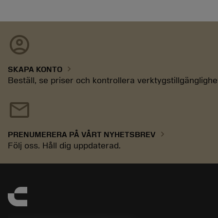
account_circle
chevron_right
SKAPA KONTO
Beställ, se priser och kontrollera verktygstillgänglighe
mail
chevron_right
PRENUMERERA PÅ VÅRT NYHETSBREV
Följ oss. Håll dig uppdaterad.