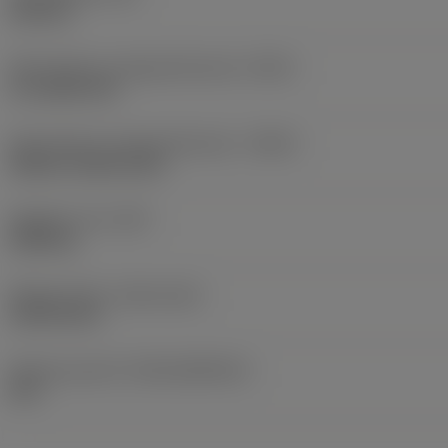
102 mm
Skärvätskans utloppsutförande
(CXSC)
no coolant exit
Skärvätskans inloppsutförande
(CNSC)
without coolant entry
Objektets vikt
(WT)
0,089 kg
Release date
(ValFrom20)
1994-04-25
Release pack-ID
(RELEASEPACK)
60.1