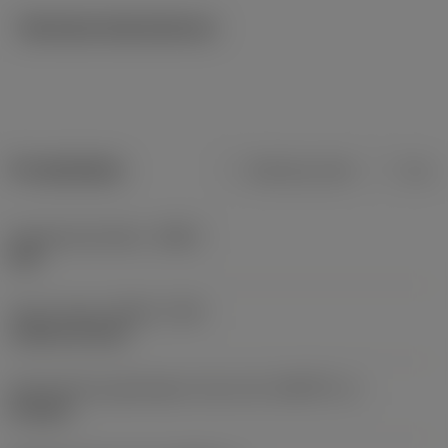
Tekniska illustrationer
Produktdata
Metriska mått
Tum
Kroppsmaterialkod
(BMC)
Stål
Type of head
(HEAD_TYPE)
cylindrical head
Geometriska egenskaper driven del
(KGRPTP_1)
hexagon