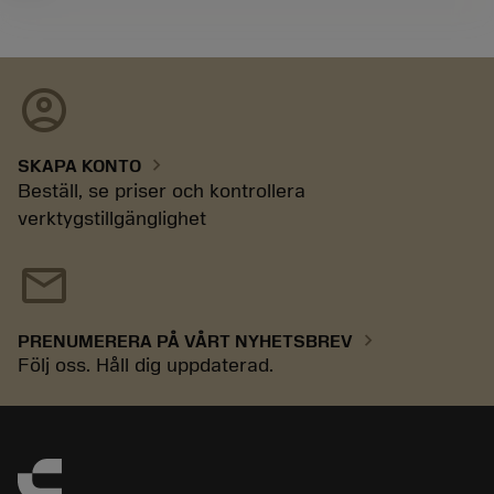
account_circle
chevron_right
SKAPA KONTO
Beställ, se priser och kontrollera
verktygstillgänglighet
mail
chevron_right
PRENUMERERA PÅ VÅRT NYHETSBREV
Följ oss. Håll dig uppdaterad.