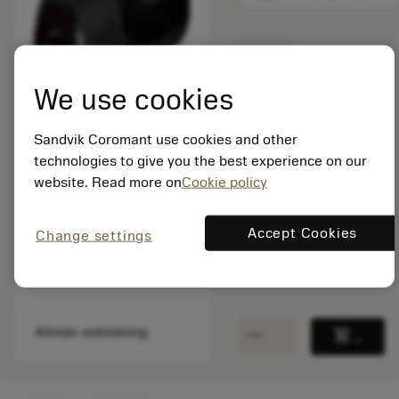
Listpris:
25.60 SEK
We use cookies
På lager
Sandvik Coromant use cookies and other
technologies to give you the best experience on our
Paketkvantitet: 1
website. Read more on
Cookie policy
ISO: 3212 010-563
Material-id: 5758592
Accept Cookies
Change settings
EAN: 10214190
ANSI: 3212 010-563
remove
add
Allmän avbildning
shopping_cart
Lägg ti