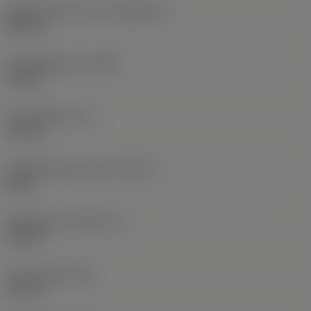
Storlek på driven del
(KGRPS_1)
HEX 14
Huvuddiameter
(HDD)
24 mm
Huvudlängd
(LH)
16 mm
Gängdiameterstorlek
(TDZ_2)
M 16
Gänglängd
(THLGTH_2)
35 mm
Total längd
(OAL)
51 mm