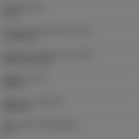
Kroppslängd
(LB)
51 mm
Skärvätskans utloppsutförande
(CXSC)
no coolant exit
Skärvätskans inloppsutförande
(CNSC)
without coolant entry
Objektets vikt
(WT)
0,086 kg
Release date
(ValFrom20)
1982-08-16
Release pack-ID
(RELEASEPACK)
60.1