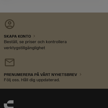
account_circle
chevron_right
SKAPA KONTO
Beställ, se priser och kontrollera
verktygstillgänglighet
mail
chevron_right
PRENUMERERA PÅ VÅRT NYHETSBREV
Följ oss. Håll dig uppdaterad.