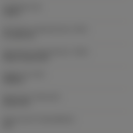
Kroppslängd
(LB)
3,189 in
Skärvätskans utloppsutförande
(CXSC)
no coolant exit
Skärvätskans inloppsutförande
(CNSC)
without coolant entry
Objektets vikt
(WT)
0,2842 lb
Release date
(ValFrom20)
2010-09-25
Release pack-ID
(RELEASEPACK)
10.2