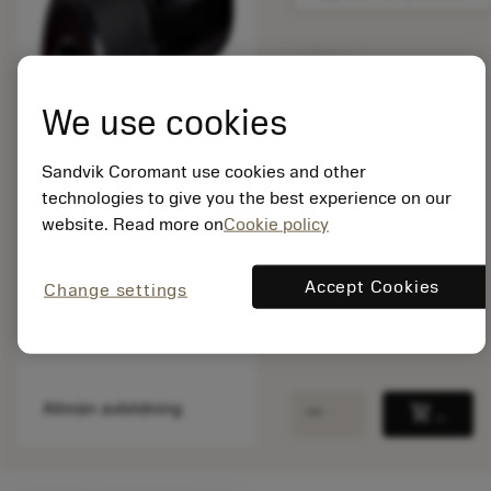
Listpris:
42.00 SEK
We use cookies
På lager
Sandvik Coromant use cookies and other
technologies to give you the best experience on our
Paketkvantitet: 1
website. Read more on
Cookie policy
ISO: 3212 010-569
Material-id: 5924199
Accept Cookies
Change settings
EAN: 25924199
ANSI: 3212 010-569
remove
add
Allmän avbildning
shopping_cart
Lägg ti