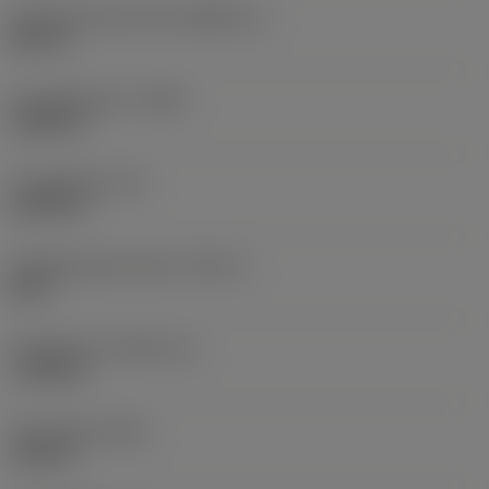
Storlek på driven del
(KGRPS_1)
HEX 14
Huvuddiameter
(HDD)
0,9449 in
Huvudlängd
(LH)
0,6299 in
Gängdiameterstorlek
(TDZ_2)
M 16
Gänglängd
(THLGTH_2)
1,7323 in
Total längd
(OAL)
3,189 in