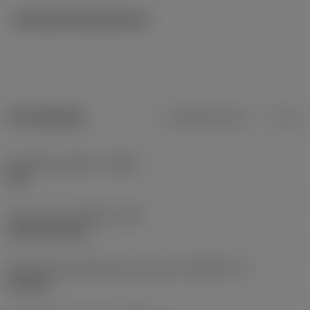
Tekniska illustrationer
Produktdata
Metriska mått
Tum
Kroppsmaterialkod
(BMC)
Stål
Type of head
(HEAD_TYPE)
cylindrical head
Geometriska egenskaper driven del
(KGRPTP_1)
hexagon