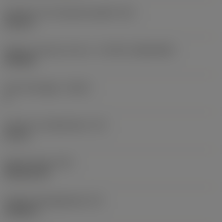
Diameter hos fastspänningshål
(D1)
0,312 in
Skärets storlek och form
(CUTINT_SIZESHAPE)
CN1906
Antal skäreggar
(CEDC)
2
Inskriven cirkeldiameter
(IC)
0,75 in
Skärformskod
(SC)
Rhombic 80
Faktisk skäreggslängd
(LE)
0,6986 in