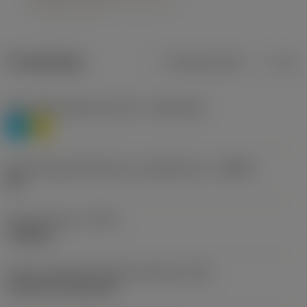
Produktdata
Metriska mått
Tum
Materialklassificering nivå 1
(TMC1ISO)
P
M
Beteckning på tillverkare av spånbrytare
(CBMD)
HR
Operationstyp
(CTPT)
roughing
Kod för skärmonteringsstil (metrisk)
(IFS)
Cylindrical fixing hole