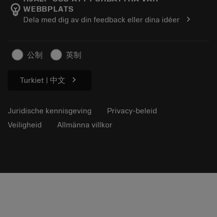
emoji_objects
WEBBPLATS
Loopbaan
Vraag een offerte aan
chevron_right
Dela med dig av din feedback eller dina idéer
Duurzaam ondernemen
Artikelen
Voor de pers
公制
英制
chevron_right
Turkiet | 中文
Juridische kennisgeving
Privacy-beleid
Veiligheid
Allmänna villkor