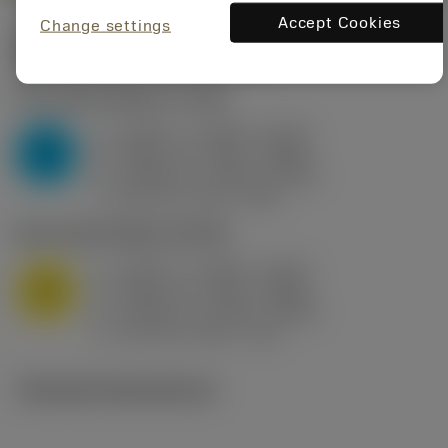
Accept Cookies
Change settings
Startvärden
(KAPR
95 deg
)
P2.1.Z.AN
,
Hårdhet: 175 HB
a
0.394 in (0.094 - 0.512)
p
P
f
0.032 in/r (0.02 - 0.043)
n
h
0.032 in/r (0.02 - 0.043)
ex
v
250 sfm (315 - 205)
c
M1.0.Z.AQ
,
Hårdhet: 200 HB
a
0.394 in (0.094 - 0.512)
p
M
f
0.032 in/r (0.02 - 0.043)
n
h
0.032 in/r (0.02 - 0.043)
ex
v
215 sfm (295 - 170)
c
Tekniska illustrationer