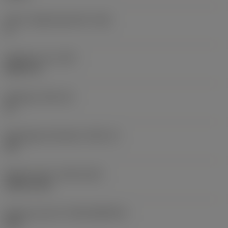
Större släppningsvinkel
(AN)
0 °
Objektets vikt
(WT)
0,0577 lb
Skärläge
(SSC_M)
19
Skärlägesstorlekskod
(SSC_N)
3/4
Release date
(ValFrom20)
1992-11-02
Release pack-ID
(RELEASEPACK)
92.3