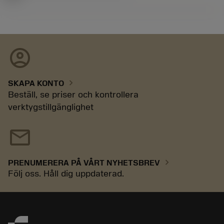
account_circle
chevron_right
SKAPA KONTO
Beställ, se priser och kontrollera
verktygstillgänglighet
mail
chevron_right
PRENUMERERA PÅ VÅRT NYHETSBREV
Följ oss. Håll dig uppdaterad.