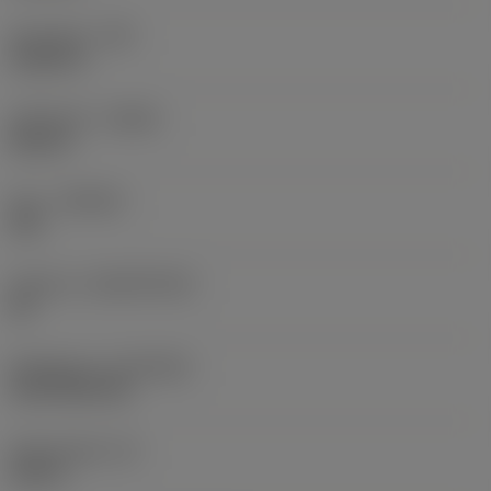
Hörnradie
(RE)
0,0625 in
Utförande
(HAND)
Neutral
Sort
(GRADE)
235
Substrat
(SUBSTRATE)
HC
Beläggning
(COATING)
CVD TiCN+TiN
Skärtjocklek
(S)
0,25 in