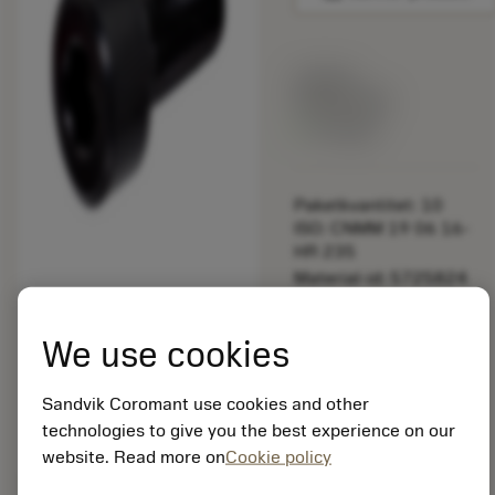
Listpris:
349.00 SEK
På lager
Paketkvantitet: 10
ISO: CNMM 19 06 16-
HR 235
Material-id: 5725824
EAN: 10621144
We use cookies
ANSI: 3212 020-258
Sandvik Coromant use cookies and other
Allmän
deployed_code
Visa 3D-modell
technologies to give you the best experience on our
remove
add
avbildning
shopping_cart
Lägg ti
website. Read more on
Cookie policy