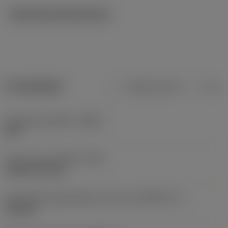
Tekniska illustrationer
Produktdata
Metriska mått
Tum
Kroppsmaterialkod
(BMC)
Stål
Type of head
(HEAD_TYPE)
cylindrical head
Geometriska egenskaper driven del
(KGRPTP_1)
hexagon