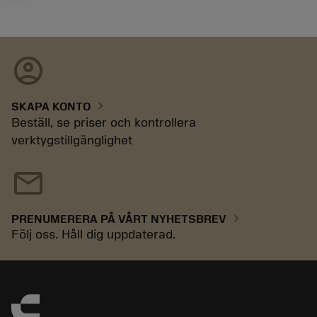
account_circle
chevron_right
SKAPA KONTO
Beställ, se priser och kontrollera
verktygstillgänglighet
mail
chevron_right
PRENUMERERA PÅ VÅRT NYHETSBREV
Följ oss. Håll dig uppdaterad.