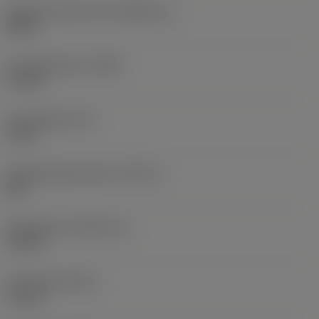
Storlek på driven del
(KGRPS_1)
HEX 5
Huvuddiameter
(HDD)
10 mm
Huvudlängd
(LH)
4 mm
Gängdiameterstorlek
(TDZ_2)
M 6
Gänglängd
(THLGTH_2)
12 mm
Total längd
(OAL)
16 mm