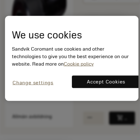
Listpris:
8.50 SEK
We use cookies
På lager
Sandvik Coromant use cookies and other
technologies to give you the best experience on our
Paketkvantitet: 1
website. Read more on
Cookie policy
ISO: 3212 020-358
Material-id: 5758632
Accept Cookies
Change settings
EAN: 10021583
ANSI: 3212 020-358
remove
add
Allmän avbildning
shopping_cart
Lägg ti