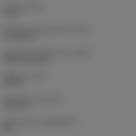
Kroppslängd
(LB)
16 mm
Skärvätskans utloppsutförande
(CXSC)
no coolant exit
Skärvätskans inloppsutförande
(CNSC)
without coolant entry
Objektets vikt
(WT)
0,004 kg
Release date
(ValFrom20)
1990-01-01
Release pack-ID
(RELEASEPACK)
60.1