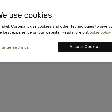
e use cookies
ndvik Coromant use cookies and other technologies to give y
e best experience on our website. Read more on
Cookie policy
Accept Cookies
hange settings