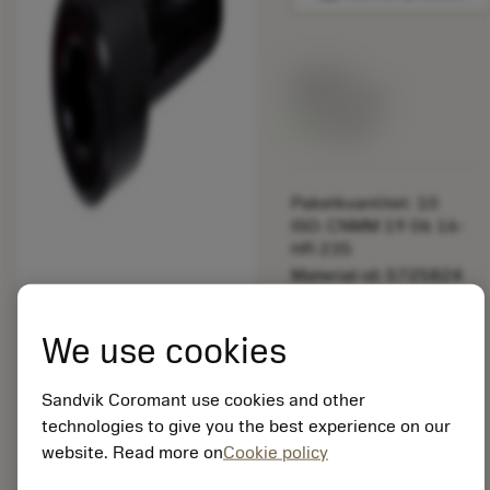
Listpris:
349.00 SEK
På lager
Paketkvantitet: 10
ISO: CNMM 19 06 16-
HR 235
Material-id: 5725824
EAN: 10621144
We use cookies
ANSI: 3212 020-462
Sandvik Coromant use cookies and other
Allmän
deployed_code
Visa 3D-modell
technologies to give you the best experience on our
remove
add
avbildning
shopping_cart
Lägg ti
website. Read more on
Cookie policy