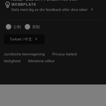
emoji_objects
WEBBPLATS
Loopbaan
Vraag een offerte aan
chevron_right
Dela med dig av din feedback eller dina idéer
Duurzaam ondernemen
Artikelen
Voor de pers
公制
英制
chevron_right
Turkiet | 中文
Juridische kennisgeving
Privacy-beleid
Veiligheid
Allmänna villkor