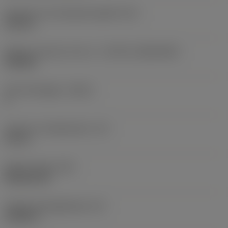
Diameter hos fastspänningshål
(D1)
0,312 in
Skärets storlek och form
(CUTINT_SIZESHAPE)
CN1906
Antal skäreggar
(CEDC)
2
Inskriven cirkeldiameter
(IC)
0,75 in
Skärformskod
(SC)
Rhombic 80
Faktisk skäreggslängd
(LE)
0,6986 in