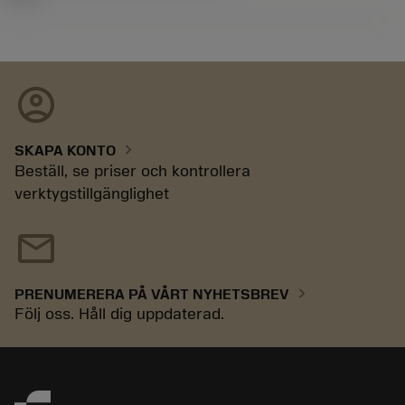
account_circle
chevron_right
SKAPA KONTO
Beställ, se priser och kontrollera
verktygstillgänglighet
mail
chevron_right
PRENUMERERA PÅ VÅRT NYHETSBREV
Följ oss. Håll dig uppdaterad.