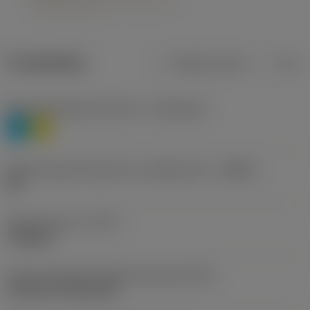
Produktdata
Metriska mått
Tum
Materialklassificering nivå 1
(TMC1ISO)
P
M
Beteckning på tillverkare av spånbrytare
(CBMD)
HR
Operationstyp
(CTPT)
roughing
Kod för skärmonteringsstil (metrisk)
(IFS)
Cylindrical fixing hole