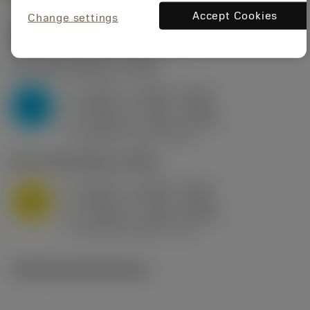
Accept Cookies
Change settings
Startvärden
(KAPR
95 deg
)
P2.1.Z.AN
,
Hårdhet: 175 HB
a
0.394 in (0.094 - 0.512)
p
P
f
0.032 in/r (0.02 - 0.043)
n
h
0.032 in/r (0.02 - 0.043)
ex
v
250 sfm (315 - 205)
c
M1.0.Z.AQ
,
Hårdhet: 200 HB
a
0.394 in (0.094 - 0.512)
p
M
f
0.032 in/r (0.02 - 0.043)
n
h
0.032 in/r (0.02 - 0.043)
ex
v
215 sfm (295 - 170)
c
Tekniska illustrationer