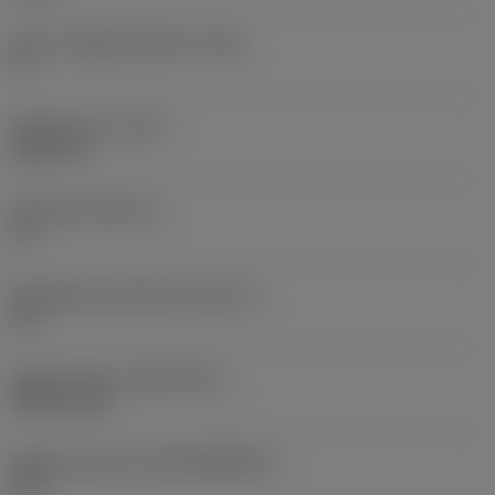
Större släppningsvinkel
(AN)
0 °
Objektets vikt
(WT)
0,0577 lb
Skärläge
(SSC_M)
19
Skärlägesstorlekskod
(SSC_N)
3/4
Release date
(ValFrom20)
1992-11-02
Release pack-ID
(RELEASEPACK)
92.3