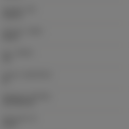
Hörnradie
(RE)
0,0625 in
Utförande
(HAND)
Neutral
Sort
(GRADE)
235
Substrat
(SUBSTRATE)
HC
Beläggning
(COATING)
CVD TiCN+TiN
Skärtjocklek
(S)
0,25 in