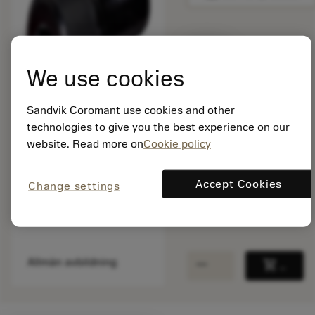
Listpris:
374.00 SEK
We use cookies
På lager
Sandvik Coromant use cookies and other
technologies to give you the best experience on our
Paketkvantitet: 1
website. Read more on
Cookie policy
ISO: 3212 031-505
Material-id: 5715055
Accept Cookies
Change settings
EAN: 10344412
ANSI: 3212 031-505
remove
add
Allmän avbildning
shopping_cart
Lägg ti