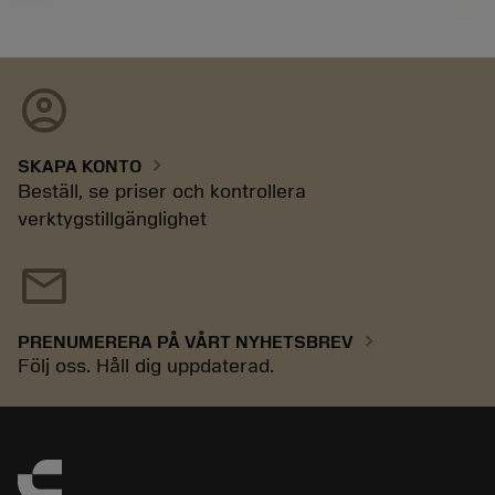
account_circle
chevron_right
SKAPA KONTO
Beställ, se priser och kontrollera
verktygstillgänglighet
mail
chevron_right
PRENUMERERA PÅ VÅRT NYHETSBREV
Följ oss. Håll dig uppdaterad.