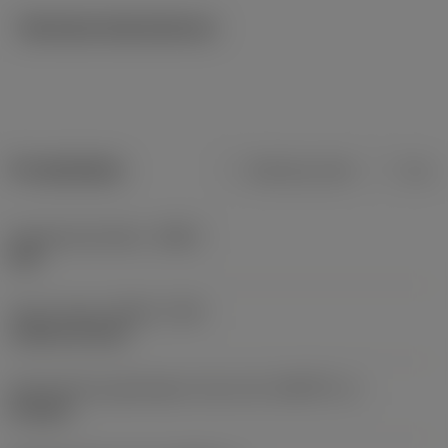
Tekniska illustrationer
Produktdata
Metriska mått
Tum
Kroppsmaterialkod
(BMC)
Stål
Type of head
(HEAD_TYPE)
cylindrical head
Geometriska egenskaper driven del
(KGRPTP_1)
hexagon