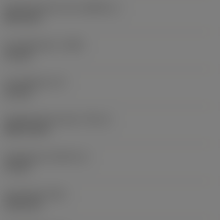
Storlek på driven del
(KGRPS_1)
HEX 3/16"
Huvuddiameter
(HDD)
9,5 mm
Huvudlängd
(LH)
6,4 mm
Gängdiameterstorlek
(TDZ_2)
UNC 1/4-20
Gänglängd
(THLGTH_2)
19 mm
Total längd
(OAL)
23,45 mm