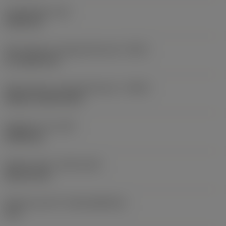
Kroppslängd
(LB)
23,45 mm
Skärvätskans utloppsutförande
(CXSC)
no coolant exit
Skärvätskans inloppsutförande
(CNSC)
without coolant entry
Objektets vikt
(WT)
0,0065 kg
Release date
(ValFrom20)
2012-10-23
Release pack-ID
(RELEASEPACK)
13.1