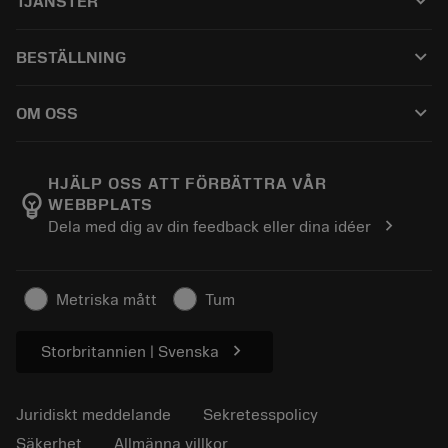
keyboard_arrow_down
TJÄNSTER
CoroPlus® Tool Guide
Återvinning
Tool Assembly
keyboard_arrow_down
BESTÄLLNING
Rekonditionering
Tailor Made
Så här köper du
Kunskap
Kataloger
keyboard_arrow_down
OM OSS
Beställ
E-learning
Karriär
Returnera
Evenemang och utbildning
Om Sandvik Coromant
Spåra din order
Tool ID
HJÄLP OSS ATT FÖRBÄTTRA VÅR
emoji_objects
WEBBPLATS
Hitta oss
FAQ
chevron_right
Dela med dig av din feedback eller dina idéer
För press
Kontakta oss
Säkerhetsinformation
Hållbarhet
Metriska mått
Tum
chevron_right
Storbritannien | Svenska
Juridiskt meddelande
Sekretesspolicy
Säkerhet
Allmänna villkor