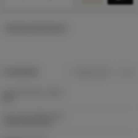
Tekniska illustrationer
Produktdata
Metriska mått
Tum
Kroppsmaterialkod
(BMC)
Stål
Type of head
(HEAD_TYPE)
countersunk flat head