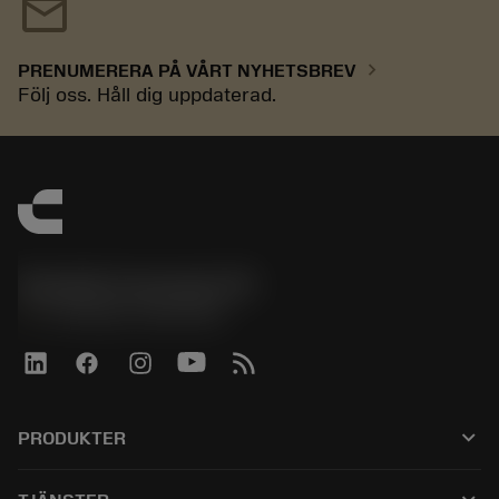
mail
chevron_right
PRENUMERERA PÅ VÅRT NYHETSBREV
Följ oss. Håll dig uppdaterad.
Sandvik Coromant UK
phone
+44 (0)121 368 0305
keyboard_arrow_down
PRODUKTER
Alla produkter