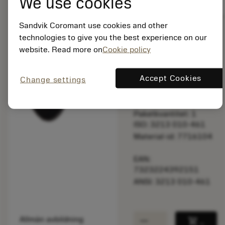
We use cookies
balance
Jämför produkt
Sandvik Coromant use cookies and other
technologies to give you the best experience on our
Listpris:
2.14 GBP
website. Read more on
Cookie policy
Tillgänglig inom
Accept Cookies
en vecka
Change settings
Paketkvantitet: 1
ISO: 3213 010-461
Material-id: 7716104
EAN:
7323224392151
ANSI: 3213 010-461
remove
add
Allmän avbildning
shopping_cart
Lägg ti