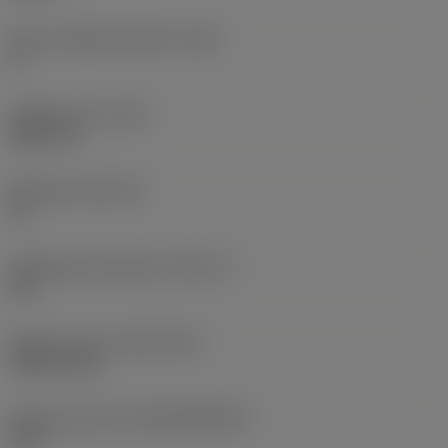
Större släppningsvinkel
(AN)
0 °
Objektets vikt
(WT)
0,0577 lb
Skärläge
(SSC_M)
19
Skärlägesstorlekskod
(SSC_N)
3/4
Release date
(ValFrom20)
1992-11-02
Release pack-ID
(RELEASEPACK)
92.3