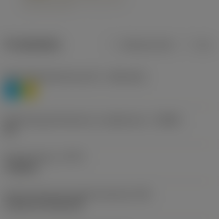
Produktdata
Metriska mått
Tum
Materialklassificering nivå 1
(TMC1ISO)
P
M
Beteckning på tillverkare av spånbrytare
(CBMD)
HR
Operationstyp
(CTPT)
roughing
Kod för skärmonteringsstil (metrisk)
(IFS)
Cylindrical fixing hole