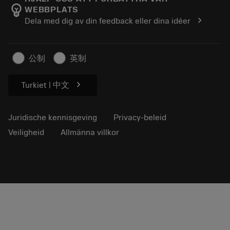
emoji_objects
WEBBPLATS
Loopbaan
Vraag een offerte aan
chevron_right
Dela med dig av din feedback eller dina idéer
Duurzaam ondernemen
Artikelen
Voor de pers
公制
英制
chevron_right
Turkiet | 中文
Juridische kennisgeving
Privacy-beleid
Veiligheid
Allmänna villkor