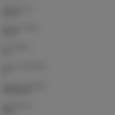
Hörnradie
(RE)
0,0625 in
Utförande
(HAND)
Neutral
Sort
(GRADE)
235
Substrat
(SUBSTRATE)
HC
Beläggning
(COATING)
CVD TiCN+TiN
Skärtjocklek
(S)
0,25 in