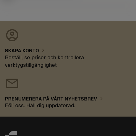
account_circle
chevron_right
SKAPA KONTO
Beställ, se priser och kontrollera
verktygstillgänglighet
mail
chevron_right
PRENUMERERA PÅ VÅRT NYHETSBREV
Följ oss. Håll dig uppdaterad.