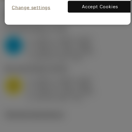
Accept Cookies
Change settings
Startvärden
(KAPR
95 deg
)
P2.1.Z.AN
,
Hårdhet: 175 HB
a
0.394 in (0.094 - 0.512)
p
P
f
0.032 in/r (0.02 - 0.043)
n
h
0.032 in/r (0.02 - 0.043)
ex
v
250 sfm (315 - 205)
c
M1.0.Z.AQ
,
Hårdhet: 200 HB
a
0.394 in (0.094 - 0.512)
p
M
f
0.032 in/r (0.02 - 0.043)
n
h
0.032 in/r (0.02 - 0.043)
ex
v
215 sfm (295 - 170)
c
Tekniska illustrationer