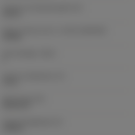
Diameter hos fastspänningshål
(D1)
0,312 in
Skärets storlek och form
(CUTINT_SIZESHAPE)
CN1906
Antal skäreggar
(CEDC)
2
Inskriven cirkeldiameter
(IC)
0,75 in
Skärformskod
(SC)
Rhombic 80
Faktisk skäreggslängd
(LE)
0,6986 in