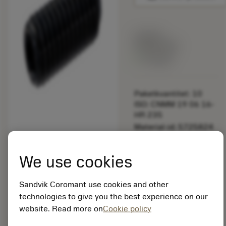
Listpris:
349.00 SEK
På lager
Paketkvantitet: 10
ISO: CNMM 19 06 16-
HR 235
Material-id: 5725824
EAN: 10621144
We use cookies
ANSI: 3214 010-202
Sandvik Coromant use cookies and other
Allmän
deployed_code
Visa 3D-modell
technologies to give you the best experience on our
remove
add
avbildning
shopping_cart
Lägg ti
website. Read more on
Cookie policy