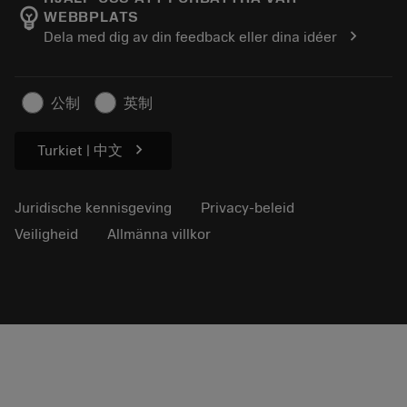
emoji_objects
WEBBPLATS
Loopbaan
Vraag een offerte aan
chevron_right
Dela med dig av din feedback eller dina idéer
Duurzaam ondernemen
Artikelen
Voor de pers
公制
英制
chevron_right
Turkiet | 中文
Juridische kennisgeving
Privacy-beleid
Veiligheid
Allmänna villkor