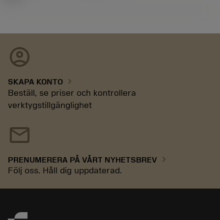
account_circle
chevron_right
SKAPA KONTO
Beställ, se priser och kontrollera
verktygstillgänglighet
mail
chevron_right
PRENUMERERA PÅ VÅRT NYHETSBREV
Följ oss. Håll dig uppdaterad.