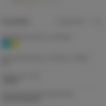
Produktdata
Metriska mått
Tum
Materialklassificering nivå 1
(TMC1ISO)
P
M
Beteckning på tillverkare av spånbrytare
(CBMD)
HR
Operationstyp
(CTPT)
roughing
Kod för skärmonteringsstil (metrisk)
(IFS)
Cylindrical fixing hole