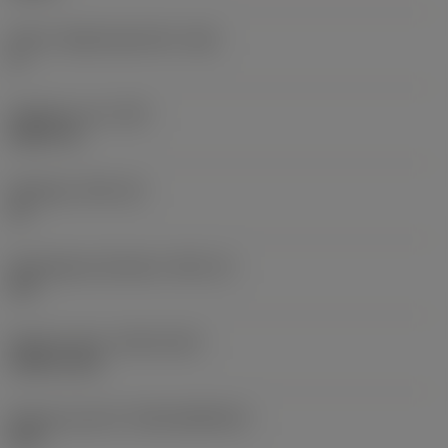
Större släppningsvinkel
(AN)
0 °
Objektets vikt
(WT)
0,0577 lb
Skärläge
(SSC_M)
19
Skärlägesstorlekskod
(SSC_N)
3/4
Release date
(ValFrom20)
1992-11-02
Release pack-ID
(RELEASEPACK)
92.3