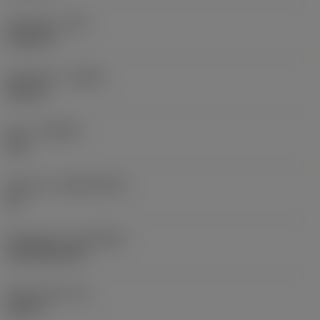
Hörnradie
(RE)
0,0625 in
Utförande
(HAND)
Neutral
Sort
(GRADE)
235
Substrat
(SUBSTRATE)
HC
Beläggning
(COATING)
CVD TiCN+TiN
Skärtjocklek
(S)
0,25 in