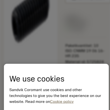
Listpris:
349.00 SEK
På lager
Paketkvantitet: 10
ISO: CNMM 19 06 16-
HR 235
Material-id: 5725824
EAN: 10621144
We use cookies
ANSI: 3214 010-202
Sandvik Coromant use cookies and other
Allmän
deployed_code
Visa 3D-modell
technologies to give you the best experience on our
remove
add
avbildning
shopping_cart
Lägg ti
website. Read more on
Cookie policy