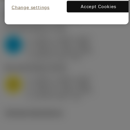
Accept Cookies
Change settings
Startvärden
(KAPR
95 deg
)
P2.1.Z.AN
,
Hårdhet: 175 HB
a
0.394 in (0.094 - 0.512)
p
P
f
0.032 in/r (0.02 - 0.043)
n
h
0.032 in/r (0.02 - 0.043)
ex
v
250 sfm (315 - 205)
c
M1.0.Z.AQ
,
Hårdhet: 200 HB
a
0.394 in (0.094 - 0.512)
p
M
f
0.032 in/r (0.02 - 0.043)
n
h
0.032 in/r (0.02 - 0.043)
ex
v
215 sfm (295 - 170)
c
Tekniska illustrationer