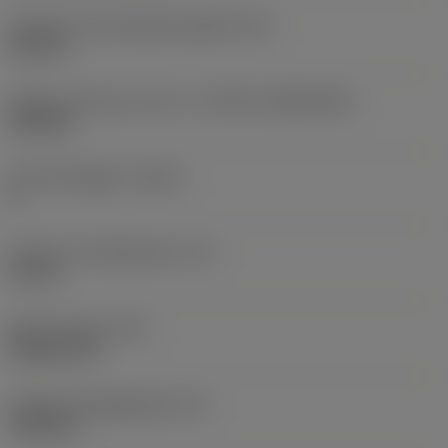
Diameter hos fastspänningshål
(D1)
0,312 in
Skärets storlek och form
(CUTINT_SIZESHAPE)
CN1906
Antal skäreggar
(CEDC)
2
Inskriven cirkeldiameter
(IC)
0,75 in
Skärformskod
(SC)
Rhombic 80
Faktisk skäreggslängd
(LE)
0,6986 in