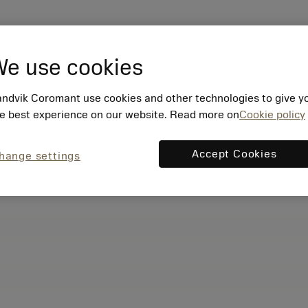
e use cookies
ndvik Coromant use cookies and other technologies to give y
e best experience on our website. Read more on
Cookie policy
Accept Cookies
hange settings