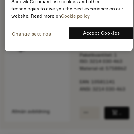
Sandvik Coromant use cookies and other
technologies to give you the best experience on our
website. Read more on
Cookie policy
Listpris:
24.30 SEK
Accept Cookies
Change settings
På lager
Paketkvantitet: 1
ISO: 3214 030-463
Material-id: 5758862
EAN: 10581141
ANSI: 3214 030-463
remove
add
Allmän avbildning
shopping_cart
Lägg ti