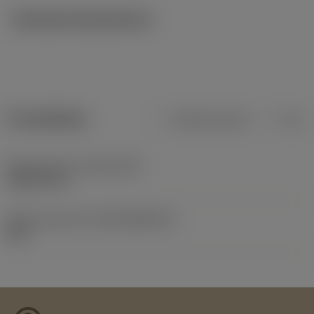
Tekniska illustrationer
Produktdata
Metriska mått
Tum
Release date
(ValFrom20)
1992-09-07
Release pack-ID
(RELEASEPACK)
60.1