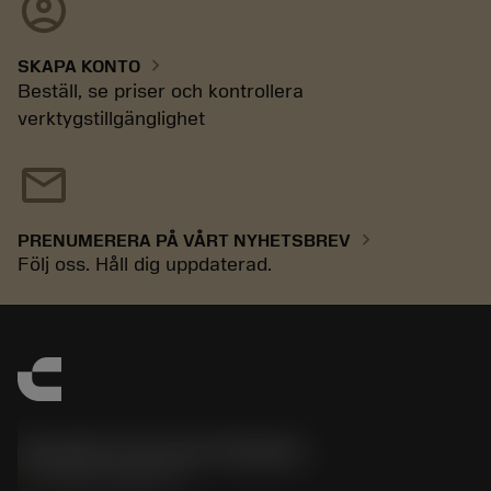
account_circle
chevron_right
SKAPA KONTO
Beställ, se priser och kontrollera
verktygstillgänglighet
mail
chevron_right
PRENUMERERA PÅ VÅRT NYHETSBREV
Följ oss. Håll dig uppdaterad.
Sandvik Coromant Sweden
phone
+46 8 793 05 70